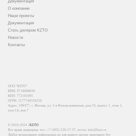
Документация
О компании
Наши проекты
Документация
Стать дилером KZTO
Новости
Контакты
ООО "КЗТО"
ИНН: 9718068636
КПП: 772101001
ОГРН: 1177746556250
Адрес: 109377, г. Москва, ул. 1-я Новокузьминская, дом 23, корпус 1, этаж 1,
пом.1А, ком.7
© 2010-2024 |
KZTO
Все права защищены. тел.:
+7 (495) 120-17-37
, почта:
info@kzto.ru
Любое копирование информации не для нашего промо запрещено без