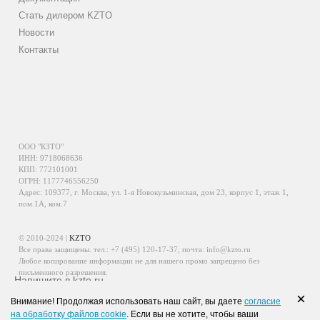
Стать дилером KZTO
Новости
Контакты
ООО "КЗТО"
ИНН: 9718068636
КПП: 772101001
ОГРН: 1177746556250
Адрес: 109377, г. Москва, ул. 1-я Новокузьминская, дом 23, корпус 1, этаж 1,
пом.1А, ком.7
© 2010-2024 |
KZTO
Все права защищены. тел.:
+7 (495) 120-17-37
, почта:
info@kzto.ru
Любое копирование информации не для нашего промо запрещено без
письменного разрешения.
Напишите в kzto.ru
Информация, размещенная на сайте, не является публичной офертой.
×
Внимание! Продолжая использовать наш сайт, вы даете
согласие
Политика обработки персональных данных
на обработку файлов cookie
. Если вы не хотите, чтобы ваши
Политика конфиденциальности персональных данных