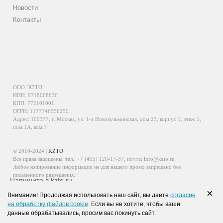
Новости
Контакты
ООО "КЗТО"
ИНН: 9718068636
КПП: 772101001
ОГРН: 1177746556250
Адрес: 109377, г. Москва, ул. 1-я Новокузьминская, дом 23, корпус 1, этаж 1,
пом.1А, ком.7
© 2010-2024 |
KZTO
Все права защищены. тел.:
+7 (495) 120-17-37
, почта:
info@kzto.ru
Любое копирование информации не для нашего промо запрещено без
письменного разрешения.
Напишите в kzto.ru
Информация, размещенная на сайте, не является публичной офертой.
×
Внимание! Продолжая использовать наш сайт, вы даете
согласие
Политика обработки персональных данных
на обработку файлов cookie
. Если вы не хотите, чтобы ваши
Политика конфиденциальности персональных данных
данные обрабатывались, просим вас покинуть сайт.
WhatsApp
Viber
VK
Telegram