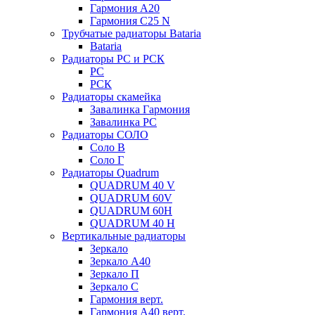
Гармония А20
Гармония С25 N
Трубчатые радиаторы Bataria
Bataria
Радиаторы РС и РСК
РС
РСК
Радиаторы скамейка
Завалинка Гармония
Завалинка РС
Радиаторы СОЛО
Соло В
Соло Г
Радиаторы Quadrum
QUADRUM 40 V
QUADRUM 60V
QUADRUM 60H
QUADRUM 40 H
Вертикальные радиаторы
Зеркало
Зеркало А40
Зеркало П
Зеркало С
Гармония верт.
Гармония А40 верт.