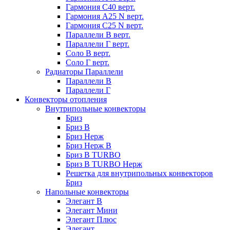
Гармония С40 верт.
Гармония А25 N верт.
Гармония С25 N верт.
Параллели В верт.
Параллели Г верт.
Соло В верт.
Соло Г верт.
Радиаторы Параллели
Параллели В
Параллели Г
Конвекторы отопления
Внутрипольные конвекторы
Бриз
Бриз В
Бриз Нерж
Бриз Нерж В
Бриз В TURBO
Бриз В TURBO Нерж
Решетка для внутрипольных конвекторов
Бриз
Напольные конвекторы
Элегант В
Элегант Мини
Элегант Плюс
Элегант