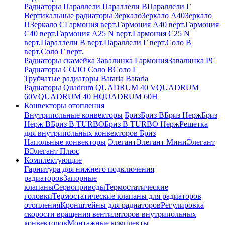
Радиаторы Параллели
Параллели В
Параллели Г
Вертикальные радиаторы
Зеркало
Зеркало А40
Зеркало
П
Зеркало С
Гармония верт.
Гармония А40 верт.
Гармония
С40 верт.
Гармония А25 N верт.
Гармония С25 N
верт.
Параллели В верт.
Параллели Г верт.
Соло В
верт.
Соло Г верт.
Радиаторы скамейка
Завалинка Гармония
Завалинка РС
Радиаторы СОЛО
Соло В
Соло Г
Трубчатые радиаторы Bataria
Bataria
Радиаторы Quadrum
QUADRUM 40 V
QUADRUM
60V
QUADRUM 40 H
QUADRUM 60H
Конвекторы отопления
Внутрипольные конвекторы
Бриз
Бриз В
Бриз Нерж
Бриз
Нерж В
Бриз В TURBO
Бриз В TURBO Нерж
Решетка
для внутрипольных конвекторов Бриз
Напольные конвекторы
Элегант
Элегант Мини
Элегант
В
Элегант Плюс
Комплектующие
Гарнитура для нижнего подключения
радиаторов
Запорные
клапаны
Сервоприводы
Термостатические
головки
Термостатические клапаны для радиаторов
отопления
Кронштейны для радиаторов
Регулировка
скорости вращения вентиляторов внутрипольных
конвекторов
Монтажные комплекты