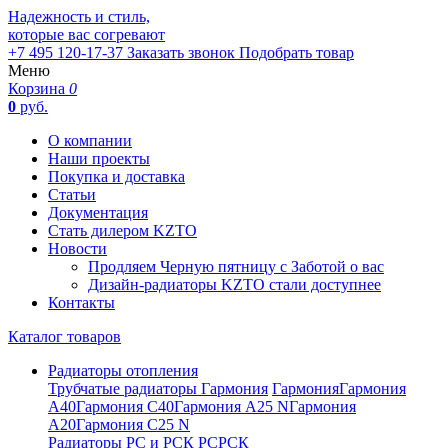
Надежность и стиль,
которые вас согревают
+7 495 120-17-37
Заказать звонок
Подобрать товар
Меню
Корзина
0
0
руб.
О компании
Наши проекты
Покупка и доставка
Статьи
Документация
Стать дилером KZTO
Новости
Продляем Черную пятницу с Заботой о вас
Дизайн-радиаторы KZTO стали доступнее
Контакты
Каталог товаров
Радиаторы отопления
Трубчатые радиаторы Гармония
Гармония
Гармония
А40
Гармония С40
Гармония А25 N
Гармония
А20
Гармония С25 N
Радиаторы РС и РСК
РС
РСК