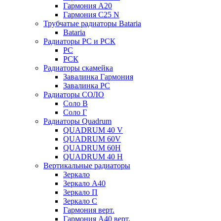
Гармония А20
Гармония С25 N
Трубчатые радиаторы Bataria
Bataria
Радиаторы РС и РСК
РС
РСК
Радиаторы скамейка
Завалинка Гармония
Завалинка РС
Радиаторы СОЛО
Соло В
Соло Г
Радиаторы Quadrum
QUADRUM 40 V
QUADRUM 60V
QUADRUM 60H
QUADRUM 40 H
Вертикальные радиаторы
Зеркало
Зеркало А40
Зеркало П
Зеркало С
Гармония верт.
Гармония А40 верт.