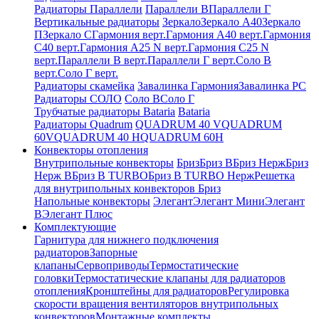
Радиаторы Параллели
Параллели В
Параллели Г
Вертикальные радиаторы
Зеркало
Зеркало А40
Зеркало
П
Зеркало С
Гармония верт.
Гармония А40 верт.
Гармония
С40 верт.
Гармония А25 N верт.
Гармония С25 N
верт.
Параллели В верт.
Параллели Г верт.
Соло В
верт.
Соло Г верт.
Радиаторы скамейка
Завалинка Гармония
Завалинка РС
Радиаторы СОЛО
Соло В
Соло Г
Трубчатые радиаторы Bataria
Bataria
Радиаторы Quadrum
QUADRUM 40 V
QUADRUM
60V
QUADRUM 40 H
QUADRUM 60H
Конвекторы отопления
Внутрипольные конвекторы
Бриз
Бриз В
Бриз Нерж
Бриз
Нерж В
Бриз В TURBO
Бриз В TURBO Нерж
Решетка
для внутрипольных конвекторов Бриз
Напольные конвекторы
Элегант
Элегант Мини
Элегант
В
Элегант Плюс
Комплектующие
Гарнитура для нижнего подключения
радиаторов
Запорные
клапаны
Сервоприводы
Термостатические
головки
Термостатические клапаны для радиаторов
отопления
Кронштейны для радиаторов
Регулировка
скорости вращения вентиляторов внутрипольных
конвекторов
Монтажные комплекты