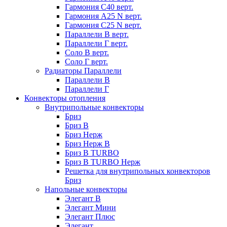
Гармония С40 верт.
Гармония А25 N верт.
Гармония С25 N верт.
Параллели В верт.
Параллели Г верт.
Соло В верт.
Соло Г верт.
Радиаторы Параллели
Параллели В
Параллели Г
Конвекторы отопления
Внутрипольные конвекторы
Бриз
Бриз В
Бриз Нерж
Бриз Нерж В
Бриз В TURBO
Бриз В TURBO Нерж
Решетка для внутрипольных конвекторов
Бриз
Напольные конвекторы
Элегант В
Элегант Мини
Элегант Плюс
Элегант