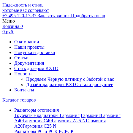
Надежность и стиль,
которые вас согревают
+7 495 120-17-37
Заказать звонок
Подобрать товар
Меню
Корзина
0
0
руб.
О компании
Наши проекты
Покупка и доставка
Статьи
Документация
Стать дилером KZTO
Новости
Продляем Черную пятницу с Заботой о вас
Дизайн-радиаторы KZTO стали доступнее
Контакты
Каталог товаров
Радиаторы отопления
Трубчатые радиаторы Гармония
Гармония
Гармония
А40
Гармония С40
Гармония А25 N
Гармония
А20
Гармония С25 N
Радиаторы РС и РСК
РС
РСК