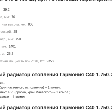
г:
39.2
а, мм:
70
тная высота, мм:
808
секций:
28
нтр., мм:
750
, мм:
1401
, л:
25.2
тная мощность при Δt70, Вт:
2358
ый радиатор отопления Гармония С40 1-750-2
шт.;
(для настенного исполнения) – 1 компл;
лект 1/2" (пробка, кран Маевского) – 1 компл.;
аковки – 1 компл.
ый радиатор отопления Гармония С40 1-750-