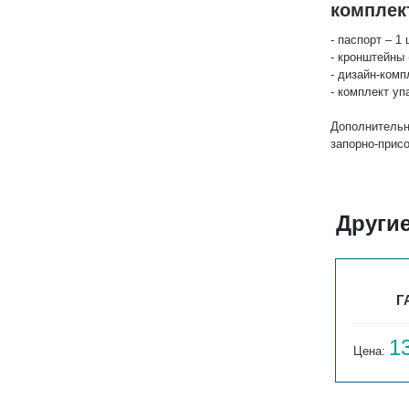
комплек
- паспорт – 1 
- кронштейны 
- дизайн-комп
- комплект уп
Дополнительн
запорно-прис
Други
ГАРМОНИЯ С40 1-300-3
Г
12 717
1
Цена:
руб.
Цена: