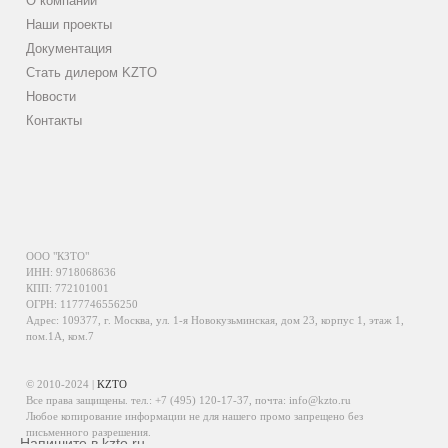
О компании
Наши проекты
Документация
Стать дилером KZTO
Новости
Контакты
ООО "КЗТО"
ИНН: 9718068636
КПП: 772101001
ОГРН: 1177746556250
Адрес: 109377, г. Москва, ул. 1-я Новокузьминская, дом 23, корпус 1, этаж 1,
пом.1А, ком.7
© 2010-2024 |
KZTO
Все права защищены. тел.:
+7 (495) 120-17-37
, почта:
info@kzto.ru
Любое копирование информации не для нашего промо запрещено без
письменного разрешения.
Напишите в kzto.ru