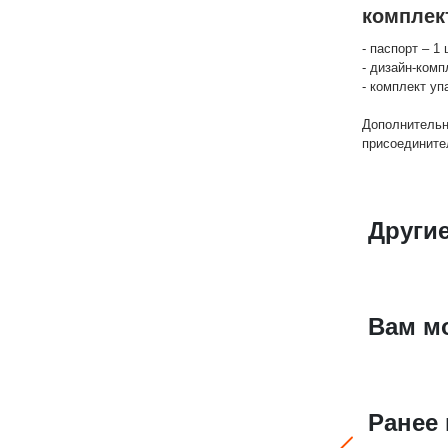
комплек
- паспорт – 1 
- дизайн-комп
- комплект уп
Дополнительн
присоедините
Други
Вам м
Ранее