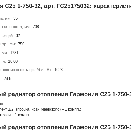
 С25 1-750-32, арт. ГС25175032: характерист
а, мм:
55
тная высота, мм:
798
секций:
32
нтр., мм:
750
, мм:
1281
, л:
10.88
тная мощность при Δt70, Вт:
1926
г:
28.8
ый радиатор отопления Гармония С25 1-750-3
шт.;
лект 1/2" (пробка, кран Маевского) – 1 компл.;
аковки – 1 компл.
ый радиатор отопления Гармония С25 1-750-