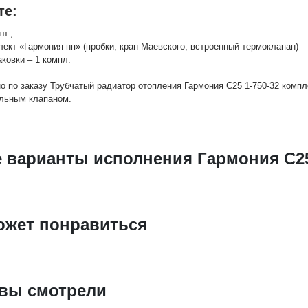
те:
шт.;
лект «Гармония нп» (пробки, кран Маевского, встроенный термоклапан) – 
аковки – 1 компл.
о по заказу Трубчатый радиатор отопления Гармония С25 1-750-32 компл
льным клапаном.
е варианты исполнения Гармония С25
ожет понравиться
 вы смотрели