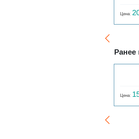
63 062
2
Цена:
руб.
Цена:
Ранее
ГАРМОНИЯ 1-155-3
14 059
1
Цена:
руб.
Цена: