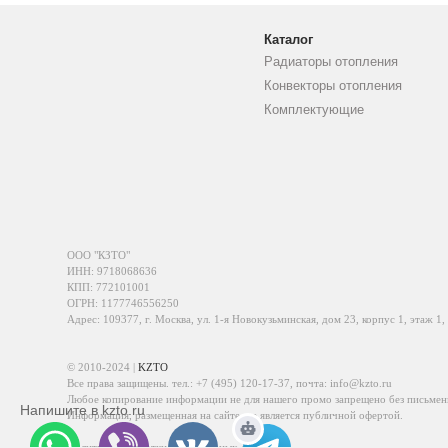
Каталог
Радиаторы отопления
Конвекторы отопления
Комплектующие
ООО "КЗТО"
ИНН: 9718068636
КПП: 772101001
ОГРН: 1177746556250
Адрес: 109377, г. Москва, ул. 1-я Новокузьминская, дом 23, корпус 1, этаж 1,
© 2010-2024 |
KZTO
Все права защищены. тел.:
+7 (495) 120-17-37
, почта:
info@kzto.ru
Любое копирование информации не для нашего промо запрещено без письмен
Напишите в kzto.ru
Информация, размещенная на сайте, не является публичной офертой.
Политика обработки персональных данных