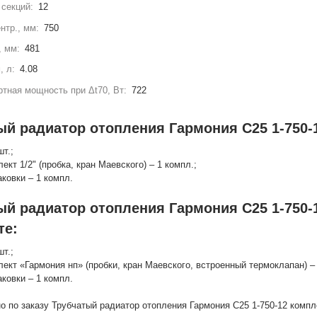
секций:
12
нтр., мм:
750
, мм:
481
, л:
4.08
тная мощность при Δt70, Вт:
722
ый радиатор отопления Гармония С25 1-750-1
шт.;
лект 1/2" (пробка, кран Маевского) – 1 компл.;
аковки – 1 компл.
ый радиатор отопления Гармония С25 1-750-
те:
шт.;
лект «Гармония нп» (пробки, кран Маевского, встроенный термоклапан) – 
аковки – 1 компл.
о по заказу Трубчатый радиатор отопления Гармония С25 1-750-12 компл