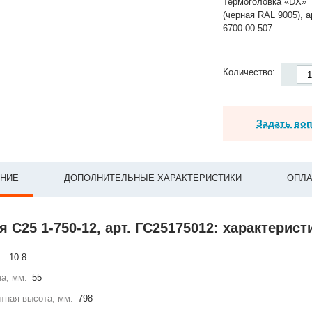
Термоголовка «DX»
(черная RAL 9005), а
6700-00.507
Количество:
Задать во
НИЕ
ДОПОЛНИТЕЛЬНЫЕ ХАРАКТЕРИСТИКИ
ОПЛА
 С25 1-750-12, арт. ГС25175012: характерист
г:
10.8
а, мм:
55
тная высота, мм:
798