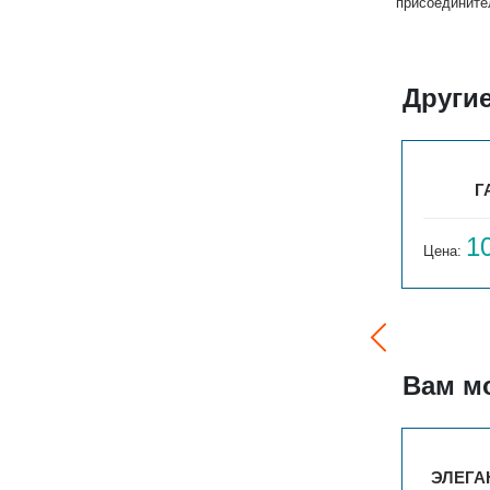
присоедините
Други
ГАРМОНИЯ С25 1-300-3
Г
9 850
1
Цена:
руб.
Цена:
Вам м
ГАРМОНИЯ А25 1-500-49
ЭЛЕГАН