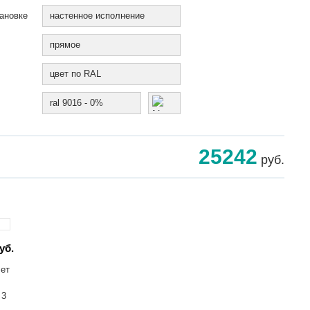
ановке
настенное исполнение
прямое
цвет по RAL
ral 9016 - 0%
25242
руб.
уб.
лет
 3