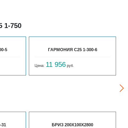
 1-750
0-5
ГАРМОНИЯ С25 1-300-6
11 956
Цена:
руб.
Ц
-31
БРИЗ 200Х100Х2800