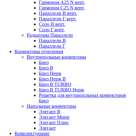
Гармония А25 N верт.
Гармония С25 N верт.
Параллели В верт.
Параллели Г верт.
Соло В верт.
Соло Г верт.
Радиаторы Параллели
Параллели В
Параллели Г
Конвекторы отопления
Внутрипольные конвекторы
Бриз
Бриз В
Бриз Нерж
Бриз Нерж В
Бриз В TURBO
Бриз В TURBO Нерж
Решетка для внутрипольных конвекторов
Бриз
Напольные конвекторы
Элегант В
Элегант Мини
Элегант Плюс
Элегант
Комплектующие