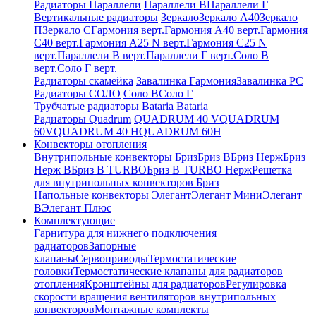
Радиаторы Параллели
Параллели В
Параллели Г
Вертикальные радиаторы
Зеркало
Зеркало А40
Зеркало
П
Зеркало С
Гармония верт.
Гармония А40 верт.
Гармония
С40 верт.
Гармония А25 N верт.
Гармония С25 N
верт.
Параллели В верт.
Параллели Г верт.
Соло В
верт.
Соло Г верт.
Радиаторы скамейка
Завалинка Гармония
Завалинка РС
Радиаторы СОЛО
Соло В
Соло Г
Трубчатые радиаторы Bataria
Bataria
Радиаторы Quadrum
QUADRUM 40 V
QUADRUM
60V
QUADRUM 40 H
QUADRUM 60H
Конвекторы отопления
Внутрипольные конвекторы
Бриз
Бриз В
Бриз Нерж
Бриз
Нерж В
Бриз В TURBO
Бриз В TURBO Нерж
Решетка
для внутрипольных конвекторов Бриз
Напольные конвекторы
Элегант
Элегант Мини
Элегант
В
Элегант Плюс
Комплектующие
Гарнитура для нижнего подключения
радиаторов
Запорные
клапаны
Сервоприводы
Термостатические
головки
Термостатические клапаны для радиаторов
отопления
Кронштейны для радиаторов
Регулировка
скорости вращения вентиляторов внутрипольных
конвекторов
Монтажные комплекты