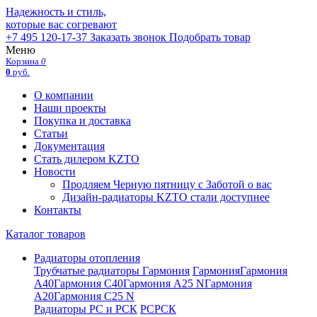
Надежность и стиль,
которые вас согревают
+7 495 120-17-37
Заказать звонок
Подобрать товар
Меню
Корзина
0
0
руб.
О компании
Наши проекты
Покупка и доставка
Статьи
Документация
Стать дилером KZTO
Новости
Продляем Черную пятницу с Заботой о вас
Дизайн-радиаторы KZTO стали доступнее
Контакты
Каталог товаров
Радиаторы отопления
Трубчатые радиаторы Гармония
Гармония
Гармония
А40
Гармония С40
Гармония А25 N
Гармония
А20
Гармония С25 N
Радиаторы РС и РСК
РС
РСК