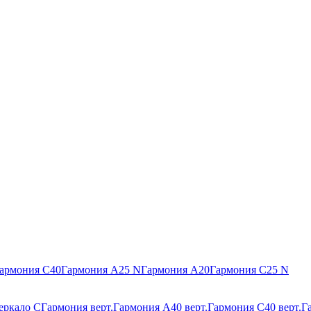
армония С40
Гармония А25 N
Гармония А20
Гармония С25 N
еркало С
Гармония верт.
Гармония А40 верт.
Гармония С40 верт.
Г