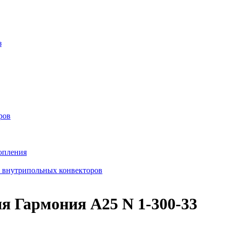
з
ров
опления
в внутрипольных конвекторов
я Гармония А25 N 1-300-33