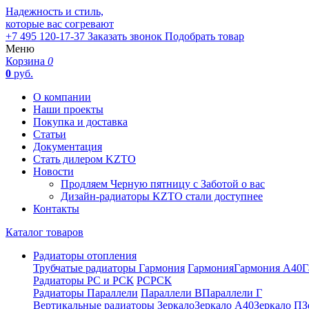
Надежность и стиль,
которые вас согревают
+7 495 120-17-37
Заказать звонок
Подобрать товар
Меню
Корзина
0
0
руб.
О компании
Наши проекты
Покупка и доставка
Статьи
Документация
Стать дилером KZTO
Новости
Продляем Черную пятницу с Заботой о вас
Дизайн-радиаторы KZTO стали доступнее
Контакты
Каталог товаров
Радиаторы отопления
Трубчатые радиаторы Гармония
Гармония
Гармония А40
Г
Радиаторы РС и РСК
РС
РСК
Радиаторы Параллели
Параллели В
Параллели Г
Вертикальные радиаторы
Зеркало
Зеркало А40
Зеркало П
З