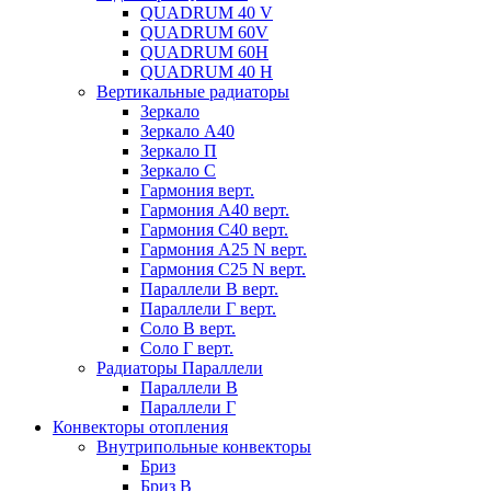
QUADRUM 40 V
QUADRUM 60V
QUADRUM 60H
QUADRUM 40 H
Вертикальные радиаторы
Зеркало
Зеркало А40
Зеркало П
Зеркало С
Гармония верт.
Гармония А40 верт.
Гармония С40 верт.
Гармония А25 N верт.
Гармония С25 N верт.
Параллели В верт.
Параллели Г верт.
Соло В верт.
Соло Г верт.
Радиаторы Параллели
Параллели В
Параллели Г
Конвекторы отопления
Внутрипольные конвекторы
Бриз
Бриз В