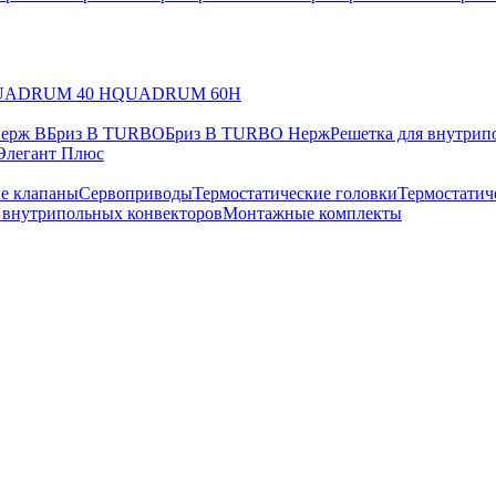
UADRUM 40 H
QUADRUM 60H
Нерж В
Бриз В TURBO
Бриз В TURBO Нерж
Решетка для внутрип
Элегант Плюс
е клапаны
Сервоприводы
Термостатические головки
Термостатич
в внутрипольных конвекторов
Монтажные комплекты