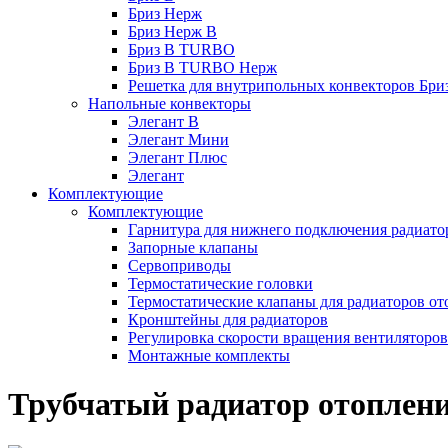
Бриз Нерж
Бриз Нерж В
Бриз В TURBO
Бриз В TURBO Нерж
Решетка для внутрипольных конвекторов Бри
Напольные конвекторы
Элегант В
Элегант Мини
Элегант Плюс
Элегант
Комплектующие
Комплектующие
Гарнитура для нижнего подключения радиато
Запорные клапаны
Сервоприводы
Термостатические головки
Термостатические клапаны для радиаторов от
Кронштейны для радиаторов
Регулировка скорости вращения вентиляторо
Монтажные комплекты
Трубчатый радиатор отоплени