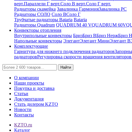
верт.
Параллели Г верт.
Соло В верт.
Соло Г верт.
Радиаторы скамейка
Завалинка Гармония
Завалинка РС
Радиаторы СОЛО
Соло В
Соло Г
Трубчатые радиаторы Bataria
Bataria
Радиаторы Quadrum
QUADRUM 40 V
QUADRUM 60V
Q
Конвекторы отопления
Внутрипольные конвекторы
Бриз
Бриз В
Бриз Нерж
Бриз 
Напольные конвекторы
Элегант
Элегант Мини
Элегант В
Комплектующие
Гарнитура для нижнего подключения радиаторов
Запорны
радиаторов
Регулировка скорости вращения вентиляторо
Найти
О компании
Наши проекты
Покупка и доставка
Статьи
Документация
Стать дилером KZTO
Новости
Контакты
KZTO.ru
Каталог