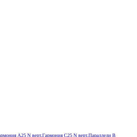
армония А25 N верт.
Гармония С25 N верт.
Параллели В