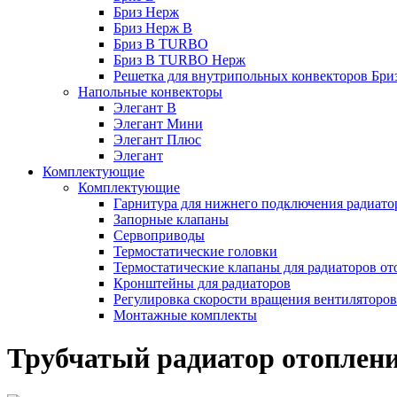
Бриз Нерж
Бриз Нерж В
Бриз В TURBO
Бриз В TURBO Нерж
Решетка для внутрипольных конвекторов Бри
Напольные конвекторы
Элегант В
Элегант Мини
Элегант Плюс
Элегант
Комплектующие
Комплектующие
Гарнитура для нижнего подключения радиато
Запорные клапаны
Сервоприводы
Термостатические головки
Термостатические клапаны для радиаторов от
Кронштейны для радиаторов
Регулировка скорости вращения вентиляторо
Монтажные комплекты
Трубчатый радиатор отоплени