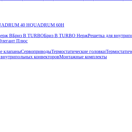
UADRUM 40 H
QUADRUM 60H
Нерж В
Бриз В TURBO
Бриз В TURBO Нерж
Решетка для внутрип
Элегант Плюс
е клапаны
Сервоприводы
Термостатические головки
Термостатич
в внутрипольных конвекторов
Монтажные комплекты