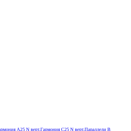
армония А25 N верт.
Гармония С25 N верт.
Параллели В