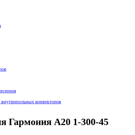
з
ров
опления
в внутрипольных конвекторов
я Гармония А20 1-300-45