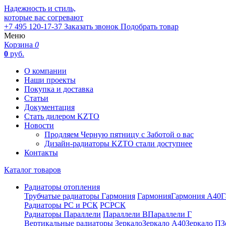
Надежность и стиль,
которые вас согревают
+7 495 120-17-37
Заказать звонок
Подобрать товар
Меню
Корзина
0
0
руб.
О компании
Наши проекты
Покупка и доставка
Статьи
Документация
Стать дилером KZTO
Новости
Продляем Черную пятницу с Заботой о вас
Дизайн-радиаторы KZTO стали доступнее
Контакты
Каталог товаров
Радиаторы отопления
Трубчатые радиаторы Гармония
Гармония
Гармония А40
Г
Радиаторы РС и РСК
РС
РСК
Радиаторы Параллели
Параллели В
Параллели Г
Вертикальные радиаторы
Зеркало
Зеркало А40
Зеркало П
З