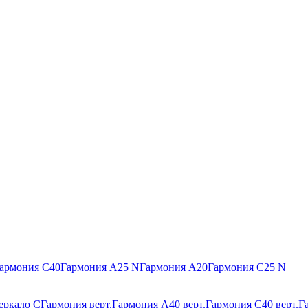
армония С40
Гармония А25 N
Гармония А20
Гармония С25 N
еркало С
Гармония верт.
Гармония А40 верт.
Гармония С40 верт.
Г