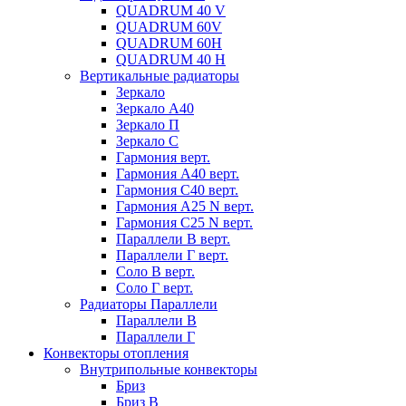
QUADRUM 40 V
QUADRUM 60V
QUADRUM 60H
QUADRUM 40 H
Вертикальные радиаторы
Зеркало
Зеркало А40
Зеркало П
Зеркало С
Гармония верт.
Гармония А40 верт.
Гармония С40 верт.
Гармония А25 N верт.
Гармония С25 N верт.
Параллели В верт.
Параллели Г верт.
Соло В верт.
Соло Г верт.
Радиаторы Параллели
Параллели В
Параллели Г
Конвекторы отопления
Внутрипольные конвекторы
Бриз
Бриз В