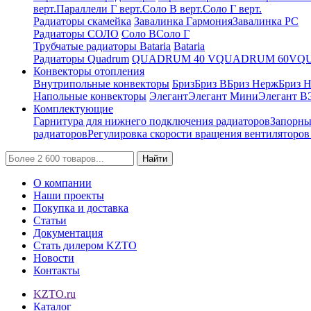
верт.
Параллели Г верт.
Соло В верт.
Соло Г верт.
Радиаторы скамейка
Завалинка Гармония
Завалинка РС
Радиаторы СОЛО
Соло В
Соло Г
Трубчатые радиаторы Bataria
Bataria
Радиаторы Quadrum
QUADRUM 40 V
QUADRUM 60V
Q
Конвекторы отопления
Внутрипольные конвекторы
Бриз
Бриз В
Бриз Нерж
Бриз 
Напольные конвекторы
Элегант
Элегант Мини
Элегант В
Комплектующие
Гарнитура для нижнего подключения радиаторов
Запорны
радиаторов
Регулировка скорости вращения вентиляторо
Найти
О компании
Наши проекты
Покупка и доставка
Статьи
Документация
Стать дилером KZTO
Новости
Контакты
KZTO.ru
Каталог