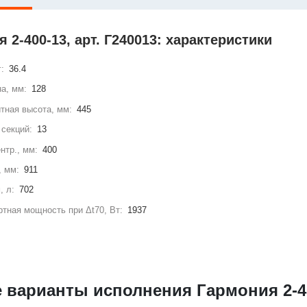
 2-400-13, арт. Г240013: характеристики
г:
36.4
а, мм:
128
тная высота, мм:
445
секций:
13
нтр., мм:
400
, мм:
911
, л:
702
тная мощность при Δt70, Вт:
1937
е варианты исполнения Гармония 2-4