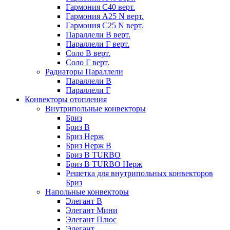
Гармония С40 верт.
Гармония А25 N верт.
Гармония С25 N верт.
Параллели В верт.
Параллели Г верт.
Соло В верт.
Соло Г верт.
Радиаторы Параллели
Параллели В
Параллели Г
Конвекторы отопления
Внутрипольные конвекторы
Бриз
Бриз В
Бриз Нерж
Бриз Нерж В
Бриз В TURBO
Бриз В TURBO Нерж
Решетка для внутрипольных конвекторов
Бриз
Напольные конвекторы
Элегант В
Элегант Мини
Элегант Плюс
Элегант