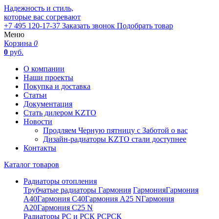
Надежность и стиль,
которые вас согревают
+7 495 120-17-37
Заказать звонок
Подобрать товар
Меню
Корзина
0
0
руб.
О компании
Наши проекты
Покупка и доставка
Статьи
Документация
Стать дилером KZTO
Новости
Продляем Черную пятницу с Заботой о вас
Дизайн-радиаторы KZTO стали доступнее
Контакты
Каталог товаров
Радиаторы отопления
Трубчатые радиаторы Гармония
Гармония
Гармония
А40
Гармония С40
Гармония А25 N
Гармония
А20
Гармония С25 N
Радиаторы РС и РСК
РС
РСК