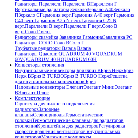
Радиаторы Параллели
Параллели В
Параллели Г
Вертикальные радиаторы
Зеркало
Зеркало А40
Зеркало
П
Зеркало С
Гармония верт.
Гармония А40 верт.
Гармония
С40 верт.
Гармония А25 N верт.
Гармония С25 N
верт.
Параллели В верт.
Параллели Г верт.
Соло В
верт.
Соло Г верт.
Радиаторы скамейка
Завалинка Гармония
Завалинка РС
Радиаторы СОЛО
Соло В
Соло Г
Трубчатые радиаторы Bataria
Bataria
Радиаторы Quadrum
QUADRUM 40 V
QUADRUM
60V
QUADRUM 40 H
QUADRUM 60H
Конвекторы отопления
Внутрипольные конвекторы
Бриз
Бриз В
Бриз Нерж
Бриз
Нерж В
Бриз В TURBO
Бриз В TURBO Нерж
Решетка
для внутрипольных конвекторов Бриз
Напольные конвекторы
Элегант
Элегант Мини
Элегант
В
Элегант Плюс
Комплектующие
Гарнитура для нижнего подключения
радиаторов
Запорные
клапаны
Сервоприводы
Термостатические
головки
Термостатические клапаны для радиаторов
отопления
Кронштейны для радиаторов
Регулировка
скорости вращения вентиляторов внутрипольных
конвекторов
Монтажные комплекты