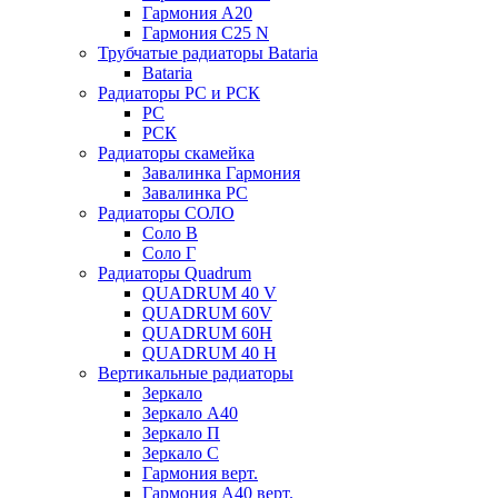
Гармония А20
Гармония С25 N
Трубчатые радиаторы Bataria
Bataria
Радиаторы РС и РСК
РС
РСК
Радиаторы скамейка
Завалинка Гармония
Завалинка РС
Радиаторы СОЛО
Соло В
Соло Г
Радиаторы Quadrum
QUADRUM 40 V
QUADRUM 60V
QUADRUM 60H
QUADRUM 40 H
Вертикальные радиаторы
Зеркало
Зеркало А40
Зеркало П
Зеркало С
Гармония верт.
Гармония А40 верт.