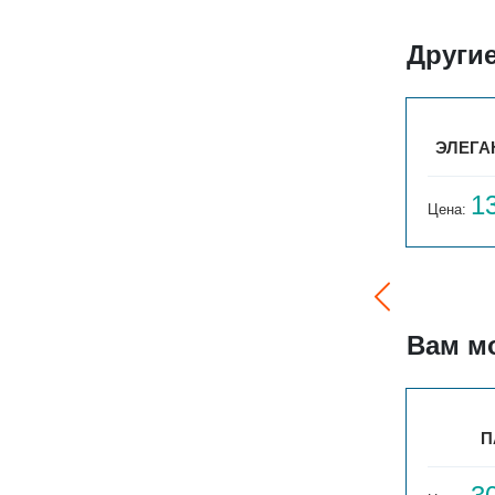
Други
ТО
ЭЛЕГАНТ ПЛЮС 130X250X500 1ТО
ЭЛЕГАН
12 365
1
Цена:
руб.
Цена:
Вам м
ВЕРТ. ПАРАЛЛЕЛИ В 1-1500-34
П