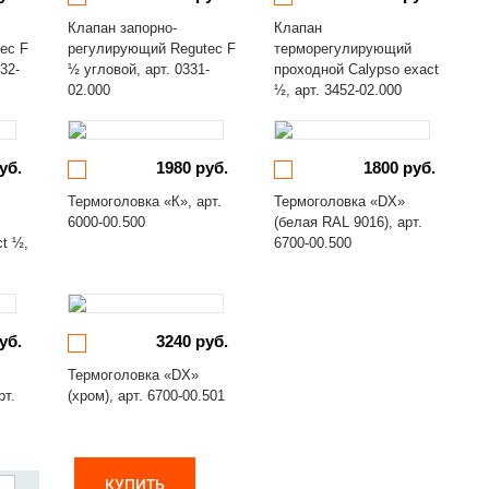
Клапан запорно-
Клапан
ec F
регулирующий Regutec F
терморегулирующий
32-
½ угловой, арт. 0331-
проходной Calypso exact
02.000
½, арт. 3452-02.000
уб.
1980 руб.
1800 руб.
Термоголовка «К», арт.
Термоголовка «DX»
6000-00.500
(белая RAL 9016), арт.
ct ½,
6700-00.500
уб.
3240 руб.
Термоголовка «DX»
рт.
(хром), арт. 6700-00.501
КУПИТЬ