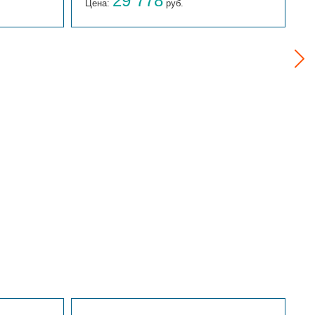
29 778
Цена:
руб.
Ц