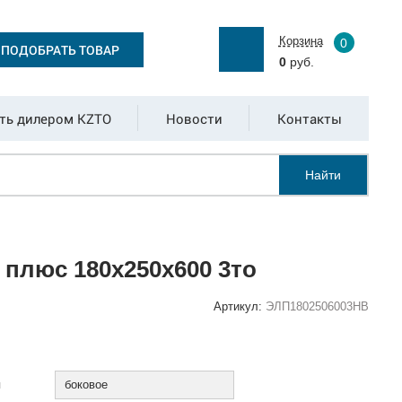
Корзина
0
ПОДОБРАТЬ ТОВАР
0
руб.
ть дилером KZTO
Новости
Контакты
Найти
плюс 180x250x600 3то
Артикул:
ЭЛП1802506003НВ
:
я
боковое