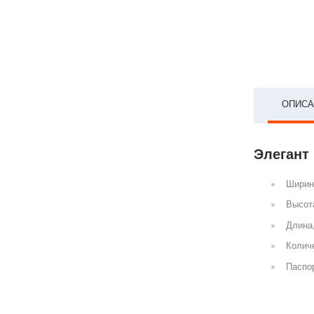
ОПИСА
Элегант 
Ширин
Высот
Длина
Количе
Паспор