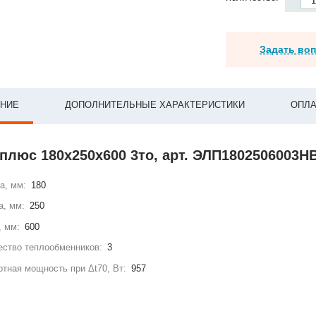
Задать во
НИЕ
ДОПОЛНИТЕЛЬНЫЕ ХАРАКТЕРИСТИКИ
ОПЛА
плюс 180x250x600 3то, арт. ЭЛП1802506003Н
а, мм:
180
а, мм:
250
, мм:
600
ство теплообменников:
3
тная мощность при Δt70, Вт:
957