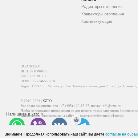
Радиаторы отопления
Конвекторы отопления
Комплектующие
ООО "КЗТО"
ИНН: 9718068636
КПП: 772101001
ОГРН: 1177746556250
Адрес: 109377, г. Москва, ул. 1-я Новокузьминская, дом 23, корпус 1, этаж 1,
© 2010-2024 |
KZTO
Все права защищены. тел.:
+7 (495) 120-17-37
, почта:
info@kzto.ru
Любое копирование информации не для нашего промо запрещено без письмен
Напишите в kzto.ru
Информация, размещенная на сайте, не является публичной офертой.
Политика обработки персональных данных
Политика конфиденциальности персональных данных
Внимание! Продолжая использовать наш сайт, вы даете
согласие на обраб
WhatsApp
Viber
VK
Telegram