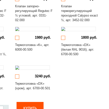
Клапан запорно-
Клапан
ec F
регулирующий Regutec F
терморегулирующий
32-
½ угловой, арт. 0331-
проходной Calypso exact
02.000
½, арт. 3452-02.000
уб.
1980 руб.
1800 руб.
Термоголовка «К», арт.
Термоголовка «DX»
6000-00.500
(белая RAL 9016), арт.
ct ½,
6700-00.500
уб.
3240 руб.
Термоголовка «DX»
рт.
(хром), арт. 6700-00.501
КУПИТЬ