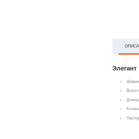
ОПИСА
Элегант 
Ширин
Высот
Длина
Количе
Паспор