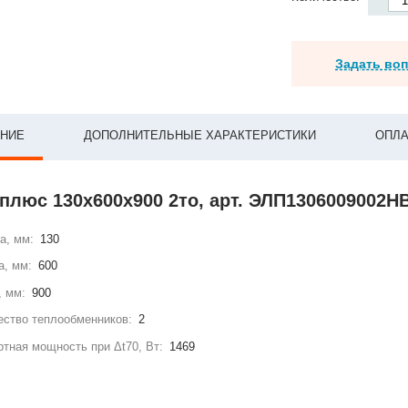
Задать во
НИЕ
ДОПОЛНИТЕЛЬНЫЕ ХАРАКТЕРИСТИКИ
ОПЛА
плюс 130x600x900 2то, арт. ЭЛП1306009002Н
а, мм:
130
а, мм:
600
, мм:
900
ство теплообменников:
2
тная мощность при Δt70, Вт:
1469