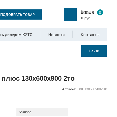
Корзина
0
ПОДОБРАТЬ ТОВАР
0
руб.
ть дилером KZTO
Новости
Контакты
Найти
плюс 130x600x900 2то
Артикул:
ЭЛП1306009002НВ
:
я
боковое