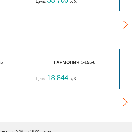
58 705
Цена:
руб.
Ц
-5
ГАРМОНИЯ 1-155-6
18 844
Цена:
руб.
Ц
пн-пт: с 9:00 до 18:00, сб-вс: