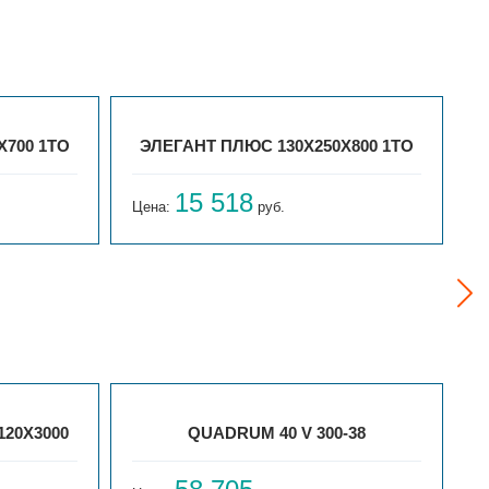
X700 1ТО
ЭЛЕГАНТ ПЛЮС 130X250X800 1ТО
15 518
Цена:
руб.
Ц
120Х3000
QUADRUM 40 V 300-38