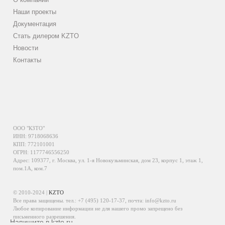
Наши проекты
Документация
Стать дилером KZTO
Новости
Контакты
ООО "КЗТО"
ИНН: 9718068636
КПП: 772101001
ОГРН: 1177746556250
Адрес: 109377, г. Москва, ул. 1-я Новокузьминская, дом 23, корпус 1, этаж 1,
пом.1А, ком.7
© 2010-2024 |
KZTO
Все права защищены. тел.:
+7 (495) 120-17-37
, почта:
info@kzto.ru
Любое копирование информации не для нашего промо запрещено без
письменного разрешения.
Напишите в kzto.ru
Информация, размещенная на сайте, не является публичной офертой.