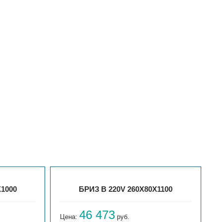
X1000
БРИЗ В 220V 260X80X1100
46 473
Цена:
руб.
Ц