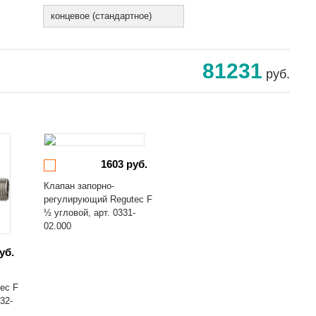
концевое (стандартное)
81231
руб.
1603 руб.
Клапан запорно-
регулирующий Regutec F
½ угловой, арт. 0331-
02.000
уб.
ec F
32-