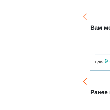
Вам м
QUADRUM 40 H 1250-3
14 843
9
Цена:
руб.
Цена:
Ранее