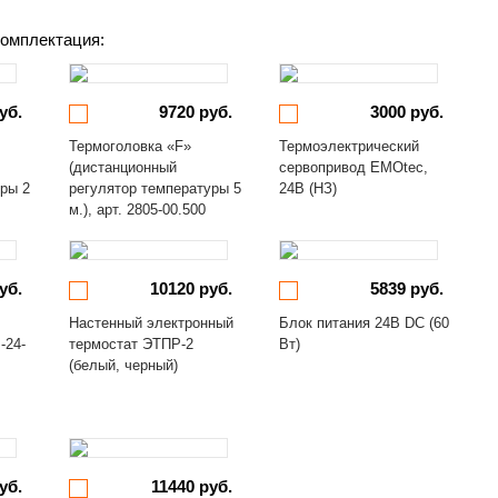
омплектация:
уб.
9720 руб.
3000 руб.
Термоголовка «F»
Термоэлектрический
(дистанционный
сервопривод EMOtec,
уры 2
регулятор температуры 5
24В (НЗ)
м.), арт. 2805-00.500
уб.
10120 руб.
5839 руб.
Настенный электронный
Блок питания 24В DC (60
-24-
термостат ЭТПР-2
Вт)
(белый, черный)
уб.
11440 руб.