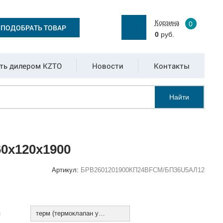
Корзина
0
ПОДОБРАТЬ ТОВАР
0
руб.
ть дилером KZTO
Новости
Контакты
Найти
0x120x1900
Артикул:
БРВ2601201900КП24ВFCM/БП36U5АЛ12
:
я
терм (термоклапан установлен)