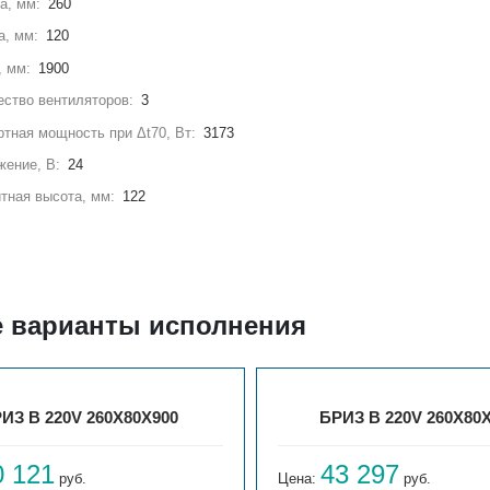
а, мм:
260
а, мм:
120
, мм:
1900
ство вентиляторов:
3
тная мощность при Δt70, Вт:
3173
жение, В:
24
тная высота, мм:
122
е варианты исполнения
ИЗ В 220V 260X80X900
БРИЗ В 220V 260X80
0 121
43 297
руб.
Цена:
руб.