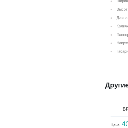
Ширин
Высот
Длина
Количе
Паспор
Напря
Габари
Други
БРИЗ В 220V 260X80X800
БР
36 945
4
Цена:
руб.
Цена: