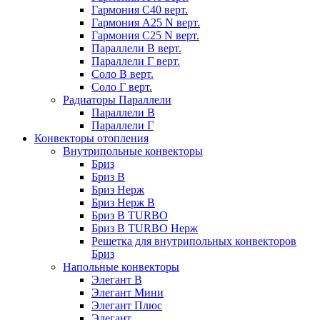
Гармония С40 верт.
Гармония А25 N верт.
Гармония С25 N верт.
Параллели В верт.
Параллели Г верт.
Соло В верт.
Соло Г верт.
Радиаторы Параллели
Параллели В
Параллели Г
Конвекторы отопления
Внутрипольные конвекторы
Бриз
Бриз В
Бриз Нерж
Бриз Нерж В
Бриз В TURBO
Бриз В TURBO Нерж
Решетка для внутрипольных конвекторов
Бриз
Напольные конвекторы
Элегант В
Элегант Мини
Элегант Плюс
Элегант