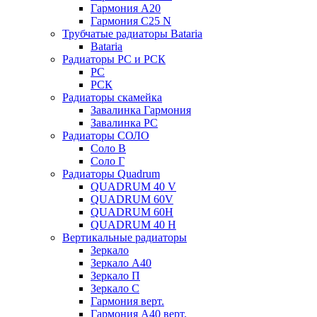
Гармония А20
Гармония С25 N
Трубчатые радиаторы Bataria
Bataria
Радиаторы РС и РСК
РС
РСК
Радиаторы скамейка
Завалинка Гармония
Завалинка РС
Радиаторы СОЛО
Соло В
Соло Г
Радиаторы Quadrum
QUADRUM 40 V
QUADRUM 60V
QUADRUM 60H
QUADRUM 40 H
Вертикальные радиаторы
Зеркало
Зеркало А40
Зеркало П
Зеркало С
Гармония верт.
Гармония А40 верт.