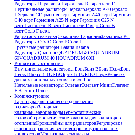
Радиаторы Параллели
Параллели В
Параллели Г
Вертикальные радиаторы
Зеркало
Зеркало А40
Зеркало
П
Зеркало С
Гармония верт.
Гармония А40 верт.
Гармония
С40 верт.
Гармония А25 N верт.
Гармония С25 N
верт.
Параллели В верт.
Параллели Г верт.
Соло В
верт.
Соло Г верт.
Радиаторы скамейка
Завалинка Гармония
Завалинка РС
Радиаторы СОЛО
Соло В
Соло Г
Трубчатые радиаторы Bataria
Bataria
Радиаторы Quadrum
QUADRUM 40 V
QUADRUM
60V
QUADRUM 40 H
QUADRUM 60H
Конвекторы отопления
Внутрипольные конвекторы
Бриз
Бриз В
Бриз Нерж
Бриз
Нерж В
Бриз В TURBO
Бриз В TURBO Нерж
Решетка
для внутрипольных конвекторов Бриз
Напольные конвекторы
Элегант
Элегант Мини
Элегант
В
Элегант Плюс
Комплектующие
Гарнитура для нижнего подключения
радиаторов
Запорные
клапаны
Сервоприводы
Термостатические
головки
Термостатические клапаны для радиаторов
отопления
Кронштейны для радиаторов
Регулировка
скорости вращения вентиляторов внутрипольных
конвекторов
Монтажные комплекты