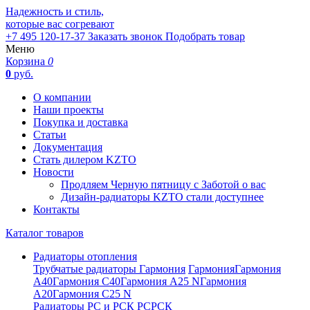
Надежность и стиль,
которые вас согревают
+7 495 120-17-37
Заказать звонок
Подобрать товар
Меню
Корзина
0
0
руб.
О компании
Наши проекты
Покупка и доставка
Статьи
Документация
Стать дилером KZTO
Новости
Продляем Черную пятницу с Заботой о вас
Дизайн-радиаторы KZTO стали доступнее
Контакты
Каталог товаров
Радиаторы отопления
Трубчатые радиаторы Гармония
Гармония
Гармония
А40
Гармония С40
Гармония А25 N
Гармония
А20
Гармония С25 N
Радиаторы РС и РСК
РС
РСК