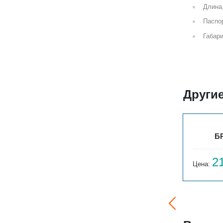
Длина
Паспор
Габари
Други
БРИЗ НЕРЖ 200Х80Х800
Б
19 590
2
Цена:
руб.
Цена: