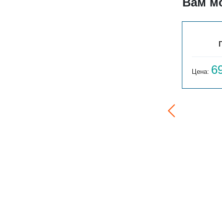
Вам м
БРИЗ 380Х100Х4100
100 939
6
Цена:
руб.
Цена: