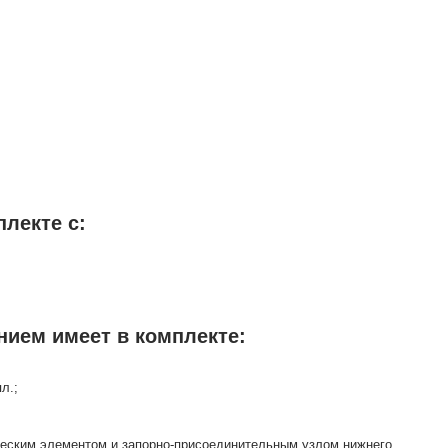
плекте с:
нием имеет в комплекте:
л.;
ческим элементом и запорно-присоединительным узлом нижнего