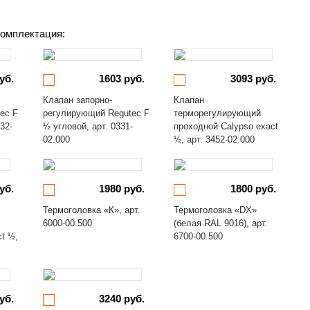
омплектация:
уб.
1603 руб.
3093 руб.
Клапан запорно-
Клапан
ec F
регулирующий Regutec F
терморегулирующий
32-
½ угловой, арт. 0331-
проходной Calypso exact
02.000
½, арт. 3452-02.000
уб.
1980 руб.
1800 руб.
Термоголовка «К», арт.
Термоголовка «DX»
6000-00.500
(белая RAL 9016), арт.
ct ½,
6700-00.500
уб.
3240 руб.