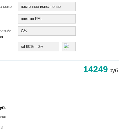
ановке
настенное исполнение
цвет по RAL
резьба
G½
ия
ral 9016 - 0%
14249
руб.
уб.
ылет
 3