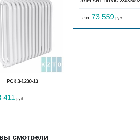
ЭЛЕГАНТ ПЛЮС 230X500X
73 559
Цена:
руб.
РСК 3-1200-13
3 411
руб.
 вы смотрели