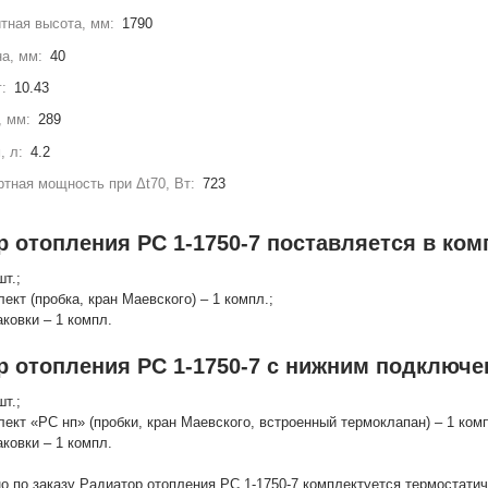
тная высота, мм:
1790
а, мм:
40
г:
10.43
, мм:
289
, л:
4.2
тная мощность при Δt70, Вт:
723
 отопления РС 1-1750-7 поставляется в ком
шт.;
лект (пробка, кран Маевского) – 1 компл.;
аковки – 1 компл.
р отопления РС 1-1750-7 с нижним подключе
шт.;
лект «РС нп» (пробки, кран Маевского, встроенный термоклапан) – 1 комп
аковки – 1 компл.
о по заказу Радиатор отопления РС 1-1750-7 комплектуется термостати