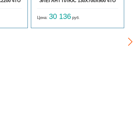
2200 4ТО
ЭЛЕГАНТ ПЛЮС 130X700X900 4ТО
30 136
Цена:
руб.
Ц