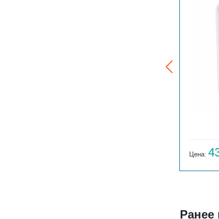
BATARÌA 2-750-19
35 910
Цена:
руб.
4
Цена:
Ранее