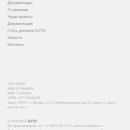
Документация
О компании
Наши проекты
Документация
Стать дилером KZTO
Новости
Контакты
ООО "КЗТО"
ИНН: 9718068636
КПП: 772101001
ОГРН: 1177746556250
Адрес: 109377, г. Москва, ул. 1-я Новокузьминская, дом 23, корпус 1, этаж 1,
пом.1А, ком.7
© 2010-2024 |
KZTO
Все права защищены. тел.:
+7 (495) 120-17-37
, почта:
info@kzto.ru