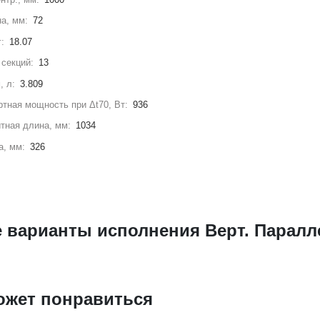
а, мм:
72
г:
18.07
секций:
13
, л:
3.809
тная мощность при Δt70, Вт:
936
тная длина, мм:
1034
а, мм:
326
 варианты исполнения Верт. Паралле
ожет понравиться