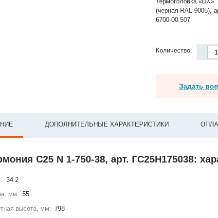
Термоголовка «DX»
(черная RAL 9005), а
6700-00.507
Количество:
Задать во
НИЕ
ДОПОЛНИТЕЛЬНЫЕ ХАРАКТЕРИСТИКИ
ОПЛА
рмония С25 N 1-750-38, арт. ГС25Н175038: ха
г:
34.2
а, мм:
55
тная высота, мм:
798