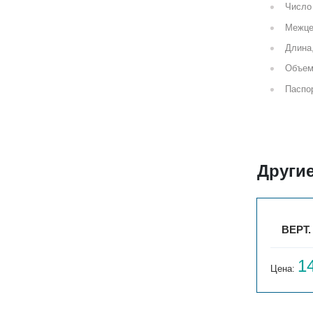
Число 
Межце
Длина
Объем
Паспор
Другие
22
ВЕРТ. ГАРМОНИЯ С25 N 1-750-3
ВЕРТ.
12 831
1
Цена:
руб.
Цена: