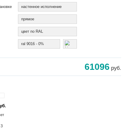
ановке
настенное исполнение
прямое
цвет по RAL
ral 9016 - 0%
61096
руб.
уб.
лет
 3