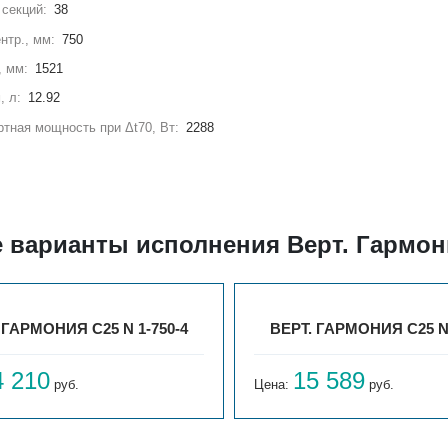
секций:
38
нтр., мм:
750
, мм:
1521
, л:
12.92
тная мощность при Δt70, Вт:
2288
 варианты исполнения Верт. Гармони
 ГАРМОНИЯ С25 N 1-750-4
ВЕРТ. ГАРМОНИЯ С25 N 
4 210
15 589
руб.
Цена:
руб.