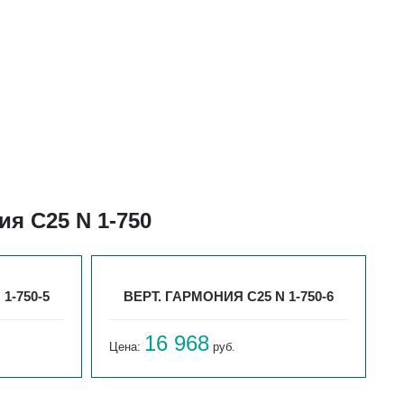
я С25 N 1-750
1-750-5
ВЕРТ. ГАРМОНИЯ С25 N 1-750-6
16 968
Цена:
руб.
Ц