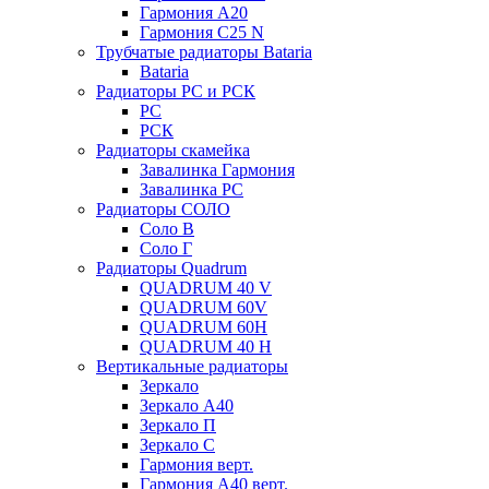
Гармония А20
Гармония С25 N
Трубчатые радиаторы Bataria
Bataria
Радиаторы РС и РСК
РС
РСК
Радиаторы скамейка
Завалинка Гармония
Завалинка РС
Радиаторы СОЛО
Соло В
Соло Г
Радиаторы Quadrum
QUADRUM 40 V
QUADRUM 60V
QUADRUM 60H
QUADRUM 40 H
Вертикальные радиаторы
Зеркало
Зеркало А40
Зеркало П
Зеркало С
Гармония верт.
Гармония А40 верт.