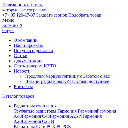
Надежность и стиль,
которые вас согревают
+7 495 120-17-37
Заказать звонок
Подобрать товар
Меню
Корзина
0
0
руб.
О компании
Наши проекты
Покупка и доставка
Статьи
Документация
Стать дилером KZTO
Новости
Продляем Черную пятницу с Заботой о вас
Дизайн-радиаторы KZTO стали доступнее
Контакты
Каталог товаров
Радиаторы отопления
Трубчатые радиаторы Гармония
Гармония
Гармония
А40
Гармония С40
Гармония А25 N
Гармония
А20
Гармония С25 N
Радиаторы РС и РСК
РС
РСК