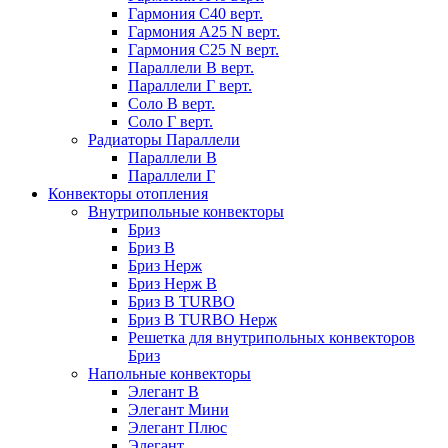
Гармония С40 верт.
Гармония А25 N верт.
Гармония С25 N верт.
Параллели В верт.
Параллели Г верт.
Соло В верт.
Соло Г верт.
Радиаторы Параллели
Параллели В
Параллели Г
Конвекторы отопления
Внутрипольные конвекторы
Бриз
Бриз В
Бриз Нерж
Бриз Нерж В
Бриз В TURBO
Бриз В TURBO Нерж
Решетка для внутрипольных конвекторов
Бриз
Напольные конвекторы
Элегант В
Элегант Мини
Элегант Плюс
Элегант