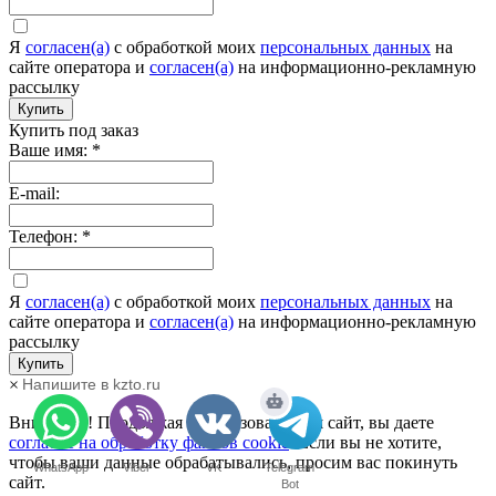
Я
согласен(а)
c обработкой моих
персональных данных
на
сайте оператора и
согласен(а)
на информационно-рекламную
рассылку
Купить
Купить под заказ
Ваше имя:
*
E-mail:
Телефон:
*
Я
согласен(а)
c обработкой моих
персональных данных
на
сайте оператора и
согласен(а)
на информационно-рекламную
рассылку
Купить
Напишите в kzto.ru
×
Внимание! Продолжая использовать наш сайт, вы даете
согласие на обработку файлов cookie
. Если вы не хотите,
чтобы ваши данные обрабатывались, просим вас покинуть
WhatsApp
Viber
VK
Telegram
сайт.
Bot