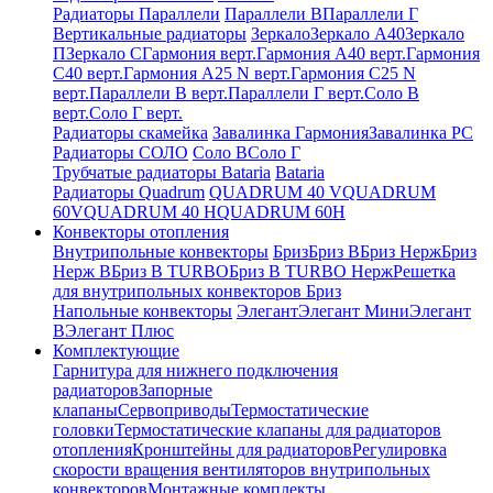
Радиаторы Параллели
Параллели В
Параллели Г
Вертикальные радиаторы
Зеркало
Зеркало А40
Зеркало
П
Зеркало С
Гармония верт.
Гармония А40 верт.
Гармония
С40 верт.
Гармония А25 N верт.
Гармония С25 N
верт.
Параллели В верт.
Параллели Г верт.
Соло В
верт.
Соло Г верт.
Радиаторы скамейка
Завалинка Гармония
Завалинка РС
Радиаторы СОЛО
Соло В
Соло Г
Трубчатые радиаторы Bataria
Bataria
Радиаторы Quadrum
QUADRUM 40 V
QUADRUM
60V
QUADRUM 40 H
QUADRUM 60H
Конвекторы отопления
Внутрипольные конвекторы
Бриз
Бриз В
Бриз Нерж
Бриз
Нерж В
Бриз В TURBO
Бриз В TURBO Нерж
Решетка
для внутрипольных конвекторов Бриз
Напольные конвекторы
Элегант
Элегант Мини
Элегант
В
Элегант Плюс
Комплектующие
Гарнитура для нижнего подключения
радиаторов
Запорные
клапаны
Сервоприводы
Термостатические
головки
Термостатические клапаны для радиаторов
отопления
Кронштейны для радиаторов
Регулировка
скорости вращения вентиляторов внутрипольных
конвекторов
Монтажные комплекты