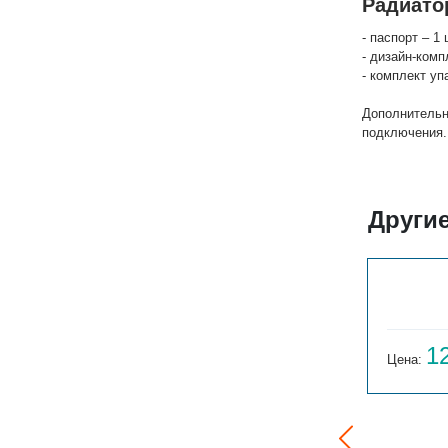
Радиато
- паспорт – 1 
- дизайн-комп
- комплект уп
Дополнительн
подключения.
Други
РСК 3-300-8
10 937
1
Цена:
руб.
Цена: