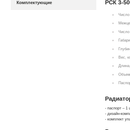
РСК 3-50
Комплектующие
Число 
Межце
Число 
Габари
Глубин
Вес, к
Длина
Объем
Паспор
Радиатор
- паспорт – 1 
- дизайн-комп
- комплект уп