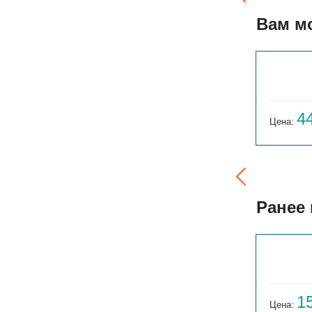
Вам м
ГАРМОНИЯ А25 N 2-2000-16
125 647
4
Цена:
руб.
Цена:
Ранее
ГАРМОНИЯ 1-155-3
14 059
1
Цена:
руб.
Цена: