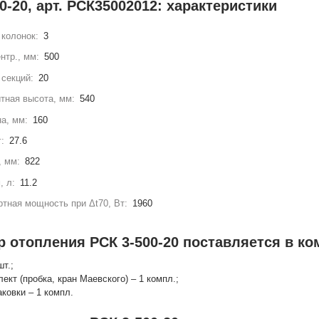
0-20, арт. РСК35002012: характеристики
колонок:
3
нтр., мм:
500
секций:
20
тная высота, мм:
540
а, мм:
160
г:
27.6
, мм:
822
, л:
11.2
тная мощность при Δt70, Вт:
1960
 отопления РСК 3-500-20 поставляется в ко
шт.;
лект (пробка, кран Маевского) – 1 компл.;
аковки – 1 компл.