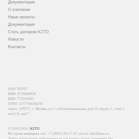
Документация
О компании
Наши проекты
Документация
Стать дилером KZTO
Новости
Контакты
ООО "КЗТО"
ИНН: 9718068636
КПП: 772101001
ОГРН: 1177746556250
Адрес: 109377, г. Москва, ул. 1-я Новокузьминская, дом 23, корпус 1, этаж 1,
пом.1А, ком.7
© 2010-2024 |
KZTO
Все права защищены. тел.:
+7 (495) 120-17-37
, почта:
info@kzto.ru
Любое копирование информации не для нашего промо запрещено без