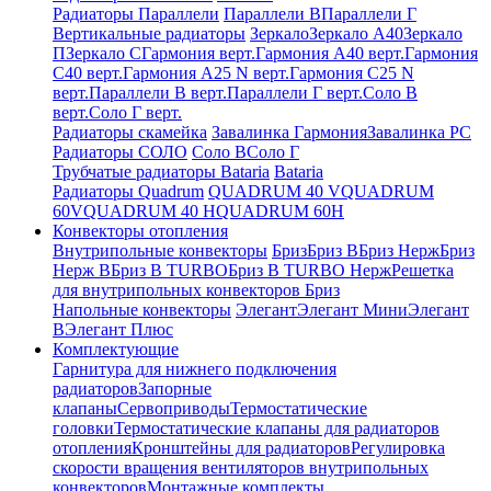
Радиаторы Параллели
Параллели В
Параллели Г
Вертикальные радиаторы
Зеркало
Зеркало А40
Зеркало
П
Зеркало С
Гармония верт.
Гармония А40 верт.
Гармония
С40 верт.
Гармония А25 N верт.
Гармония С25 N
верт.
Параллели В верт.
Параллели Г верт.
Соло В
верт.
Соло Г верт.
Радиаторы скамейка
Завалинка Гармония
Завалинка РС
Радиаторы СОЛО
Соло В
Соло Г
Трубчатые радиаторы Bataria
Bataria
Радиаторы Quadrum
QUADRUM 40 V
QUADRUM
60V
QUADRUM 40 H
QUADRUM 60H
Конвекторы отопления
Внутрипольные конвекторы
Бриз
Бриз В
Бриз Нерж
Бриз
Нерж В
Бриз В TURBO
Бриз В TURBO Нерж
Решетка
для внутрипольных конвекторов Бриз
Напольные конвекторы
Элегант
Элегант Мини
Элегант
В
Элегант Плюс
Комплектующие
Гарнитура для нижнего подключения
радиаторов
Запорные
клапаны
Сервоприводы
Термостатические
головки
Термостатические клапаны для радиаторов
отопления
Кронштейны для радиаторов
Регулировка
скорости вращения вентиляторов внутрипольных
конвекторов
Монтажные комплекты