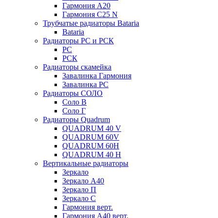
Гармония А20
Гармония С25 N
Трубчатые радиаторы Bataria
Bataria
Радиаторы РС и РСК
РС
РСК
Радиаторы скамейка
Завалинка Гармония
Завалинка РС
Радиаторы СОЛО
Соло В
Соло Г
Радиаторы Quadrum
QUADRUM 40 V
QUADRUM 60V
QUADRUM 60H
QUADRUM 40 H
Вертикальные радиаторы
Зеркало
Зеркало А40
Зеркало П
Зеркало С
Гармония верт.
Гармония А40 верт.