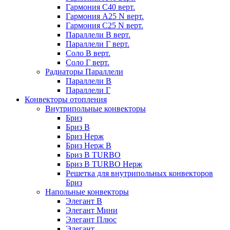
Гармония С40 верт.
Гармония А25 N верт.
Гармония С25 N верт.
Параллели В верт.
Параллели Г верт.
Соло В верт.
Соло Г верт.
Радиаторы Параллели
Параллели В
Параллели Г
Конвекторы отопления
Внутрипольные конвекторы
Бриз
Бриз В
Бриз Нерж
Бриз Нерж В
Бриз В TURBO
Бриз В TURBO Нерж
Решетка для внутрипольных конвекторов
Бриз
Напольные конвекторы
Элегант В
Элегант Мини
Элегант Плюс
Элегант