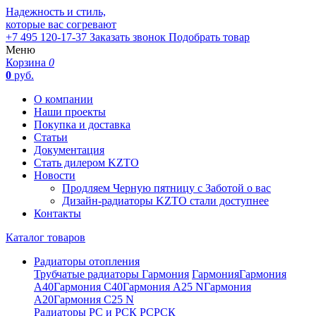
Надежность и стиль,
которые вас согревают
+7 495 120-17-37
Заказать звонок
Подобрать товар
Меню
Корзина
0
0
руб.
О компании
Наши проекты
Покупка и доставка
Статьи
Документация
Стать дилером KZTO
Новости
Продляем Черную пятницу с Заботой о вас
Дизайн-радиаторы KZTO стали доступнее
Контакты
Каталог товаров
Радиаторы отопления
Трубчатые радиаторы Гармония
Гармония
Гармония
А40
Гармония С40
Гармония А25 N
Гармония
А20
Гармония С25 N
Радиаторы РС и РСК
РС
РСК