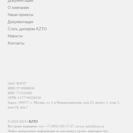
Документация
О компании
Наши проекты
Документация
Стать дилером KZTO
Новости
Контакты
ООО "КЗТО"
ИНН: 9718068636
КПП: 772101001
ОГРН: 1177746556250
Адрес: 109377, г. Москва, ул. 1-я Новокузьминская, дом 23, корпус 1, этаж 1,
пом.1А, ком.7
© 2010-2024 |
KZTO
Все права защищены. тел.:
+7 (495) 120-17-37
, почта:
info@kzto.ru
Любое копирование информации не для нашего промо запрещено без