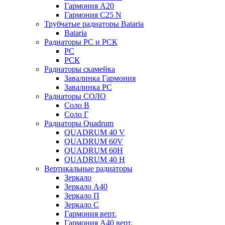
Гармония А20
Гармония С25 N
Трубчатые радиаторы Bataria
Bataria
Радиаторы РС и РСК
РС
РСК
Радиаторы скамейка
Завалинка Гармония
Завалинка РС
Радиаторы СОЛО
Соло В
Соло Г
Радиаторы Quadrum
QUADRUM 40 V
QUADRUM 60V
QUADRUM 60H
QUADRUM 40 H
Вертикальные радиаторы
Зеркало
Зеркало А40
Зеркало П
Зеркало С
Гармония верт.
Гармония А40 верт.