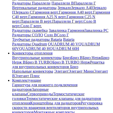
Радиаторы Параллели
Параллели В
Параллели Г
Вертикальные радиаторы
Зеркало
Зеркало А40
Зеркало
П
Зеркало С
Гармония верт.
Гармония А40 верт.
Гармония
С40 верт.
Гармония А25 N верт.
Гармония С25 N
верт.
Параллели В верт.
Параллели Г верт.
Соло В
верт.
Соло Г верт.
Радиаторы скамейка
Завалинка Гармония
Завалинка РС
Радиаторы СОЛО
Соло В
Соло Г
Трубчатые радиаторы Bataria
Bataria
Радиаторы Quadrum
QUADRUM 40 V
QUADRUM
60V
QUADRUM 40 H
QUADRUM 60H
Конвекторы отопления
Внутрипольные конвекторы
Бриз
Бриз В
Бриз Нерж
Бриз
Нерж В
Бриз В TURBO
Бриз В TURBO Нерж
Решетка
для внутрипольных конвекторов Бриз
Напольные конвекторы
Элегант
Элегант Мини
Элегант
В
Элегант Плюс
Комплектующие
Гарнитура для нижнего подключения
радиаторов
Запорные
клапаны
Сервоприводы
Термостатические
головки
Термостатические клапаны для радиаторов
отопления
Кронштейны для радиаторов
Регулировка
скорости вращения вентиляторов внутрипольных
конвекторов
Монтажные комплекты