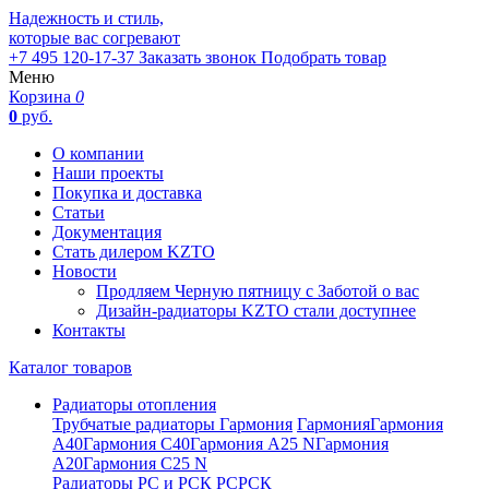
Надежность и стиль,
которые вас согревают
+7 495 120-17-37
Заказать звонок
Подобрать товар
Меню
Корзина
0
0
руб.
О компании
Наши проекты
Покупка и доставка
Статьи
Документация
Стать дилером KZTO
Новости
Продляем Черную пятницу с Заботой о вас
Дизайн-радиаторы KZTO стали доступнее
Контакты
Каталог товаров
Радиаторы отопления
Трубчатые радиаторы Гармония
Гармония
Гармония
А40
Гармония С40
Гармония А25 N
Гармония
А20
Гармония С25 N
Радиаторы РС и РСК
РС
РСК