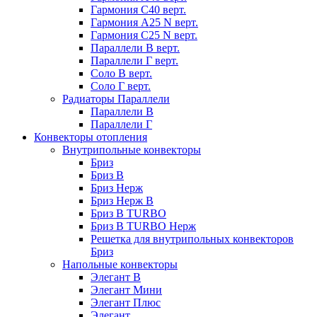
Гармония С40 верт.
Гармония А25 N верт.
Гармония С25 N верт.
Параллели В верт.
Параллели Г верт.
Соло В верт.
Соло Г верт.
Радиаторы Параллели
Параллели В
Параллели Г
Конвекторы отопления
Внутрипольные конвекторы
Бриз
Бриз В
Бриз Нерж
Бриз Нерж В
Бриз В TURBO
Бриз В TURBO Нерж
Решетка для внутрипольных конвекторов
Бриз
Напольные конвекторы
Элегант В
Элегант Мини
Элегант Плюс
Элегант