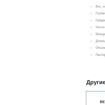
Вес, к
Глубин
Габари
Число 
Межце
Длина
Объем
Паспор
Другие
ВЕРТ. ГАРМОНИЯ 1-750-3
ВЕ