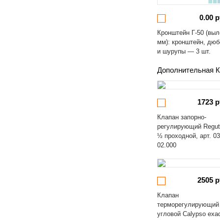
0.00 р
Кронштейн Г-50 (выл
мм): кронштейн, дю
и шурупы — 3 шт.
Дополнительная К
1723 р
Клапан запорно-
регулирующий Regut
½ проходной, арт. 03
02.000
2505 р
Клапан
терморегулирующий
угловой Calypso exa