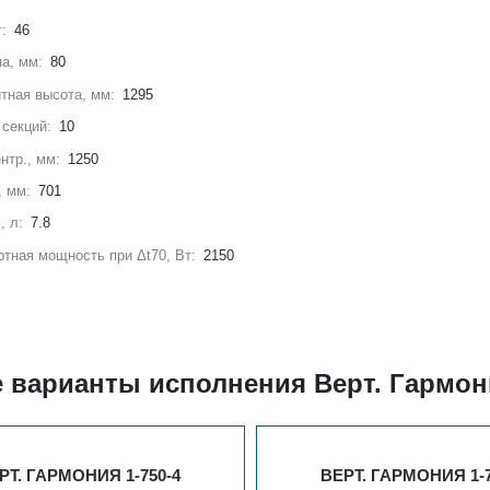
г:
46
а, мм:
80
тная высота, мм:
1295
секций:
10
нтр., мм:
1250
, мм:
701
, л:
7.8
тная мощность при Δt70, Вт:
2150
 варианты исполнения Верт. Гармон
РТ. ГАРМОНИЯ 1-750-4
ВЕРТ. ГАРМОНИЯ 1-7