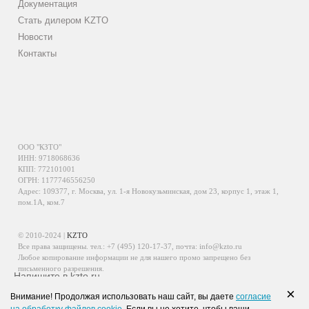
Документация
Стать дилером KZTO
Новости
Контакты
ООО "КЗТО"
ИНН: 9718068636
КПП: 772101001
ОГРН: 1177746556250
Адрес: 109377, г. Москва, ул. 1-я Новокузьминская, дом 23, корпус 1, этаж 1,
пом.1А, ком.7
© 2010-2024 |
KZTO
Все права защищены. тел.:
+7 (495) 120-17-37
, почта:
info@kzto.ru
Любое копирование информации не для нашего промо запрещено без
письменного разрешения.
Напишите в kzto.ru
Информация, размещенная на сайте, не является публичной офертой.
×
Внимание! Продолжая использовать наш сайт, вы даете
согласие
Политика обработки персональных данных