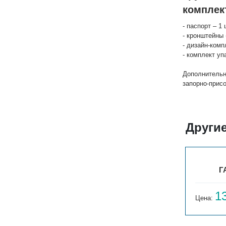
комплек
- паспорт – 1 
- кронштейны 
- дизайн-комп
- комплект уп
Дополнительн
запорно-прис
Други
ГАРМОНИЯ А40 1-300-3
Г
12 717
1
Цена:
руб.
Цена: