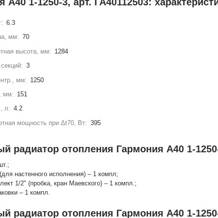
 А40 1-1250-3, арт. ГА40112503: характерист
г:
6.3
а, мм:
70
тная высота, мм:
1284
секций:
3
нтр., мм:
1250
, мм:
151
, л:
4.2
тная мощность при Δt70, Вт:
395
ый радиатор отопления Гармония А40 1-1250-
шт.;
(для настенного исполнения) – 1 компл;
лект 1/2" (пробка, кран Маевского) – 1 компл.;
аковки – 1 компл.
ый радиатор отопления Гармония А40 1-1250