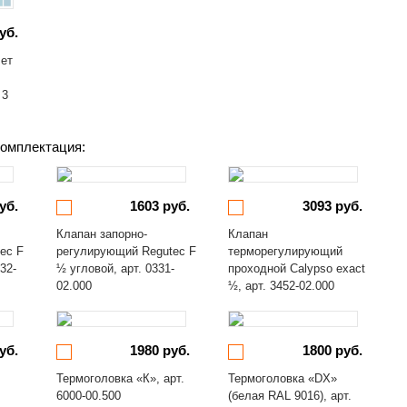
уб.
лет
 3
омплектация:
уб.
1603 руб.
3093 руб.
Клапан запорно-
Клапан
ec F
регулирующий Regutec F
терморегулирующий
32-
½ угловой, арт. 0331-
проходной Calypso exact
02.000
½, арт. 3452-02.000
уб.
1980 руб.
1800 руб.
Термоголовка «К», арт.
Термоголовка «DX»
6000-00.500
(белая RAL 9016), арт.