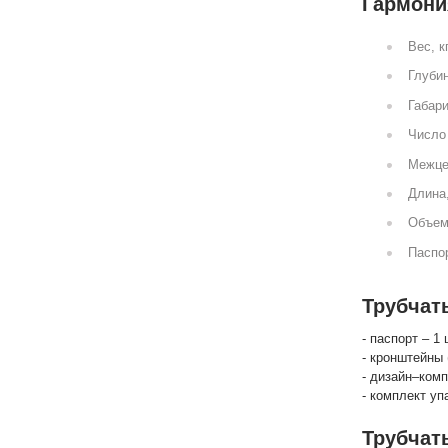
Гармония
Вес, к
Глубин
Габари
Число 
Межце
Длина
Объем
Паспор
Трубчат
- паспорт – 1 
- кронштейны 
- дизайн–комп
- комплект уп
Трубчат