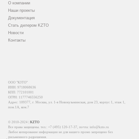
О компании
Наши проекты
Документация
Стать дилером KZTO
Новости
Контакты
ООО "КЗТО"
ИНН: 9718068636
КПП: 772101001
ОГРН: 1177746556250
Адрес: 109377, г. Москва, ул. 1-я Новокузьминская, дом 23, корпус 1, этаж 1,
пом.1А, ком.7
© 2010-2024 |
KZTO
Все права защищены. тел.:
+7 (495) 120-17-37
, почта:
info@kzto.ru
Любое копирование информации не для нашего промо запрещено без
письменного разрешения.