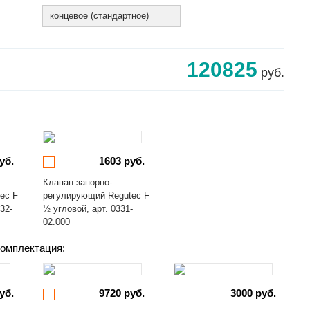
концевое (стандартное)
120825
руб.
уб.
1603 руб.
Клапан запорно-
ec F
регулирующий Regutec F
32-
½ угловой, арт. 0331-
02.000
омплектация:
уб.
9720 руб.
3000 руб.