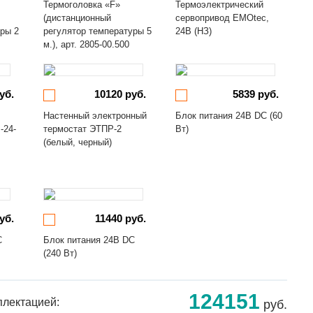
Термоголовка «F»
Термоэлектрический
(дистанционный
сервопривод EMOtec,
уры 2
регулятор температуры 5
24В (НЗ)
м.), арт. 2805-00.500
уб.
10120 руб.
5839 руб.
Настенный электронный
Блок питания 24В DC (60
-24-
термостат ЭТПР-2
Вт)
(белый, черный)
уб.
11440 руб.
C
Блок питания 24В DC
(240 Вт)
124151
плектацией:
руб.