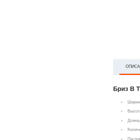
ОПИСА
Бриз В 
Ширин
Высот
Длина
Количе
Паспор