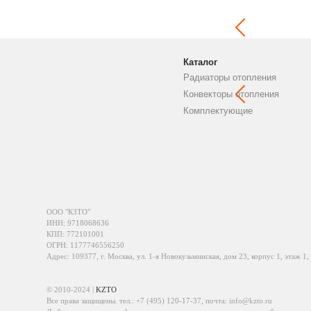
Каталог
Радиаторы отопления
Конвекторы отопления
Комплектующие
ООО "КЗТО"
ИНН: 9718068636
КПП: 772101001
ОГРН: 1177746556250
Адрес: 109377, г. Москва, ул. 1-я Новокузьминская, дом 23, корпус 1, этаж 1,
© 2010-2024 |
KZTO
Все права защищены. тел.:
+7 (495) 120-17-37
, почта:
info@kzto.ru