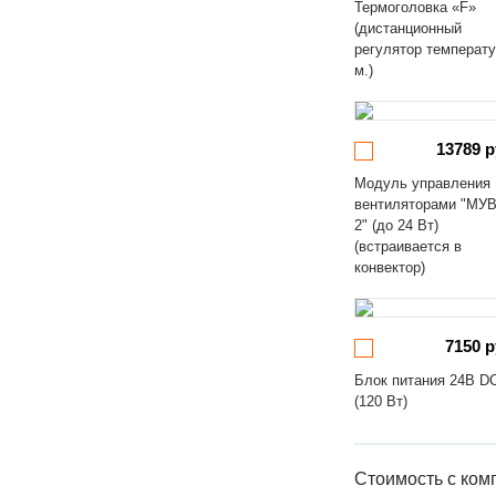
Термоголовка «F»
(дистанционный
регулятор температ
м.)
13789 р
Модуль управления
вентиляторами "МУВ
2" (до 24 Вт)
(встраивается в
конвектор)
7150 р
Блок питания 24В D
(120 Вт)
Стоимость с ком