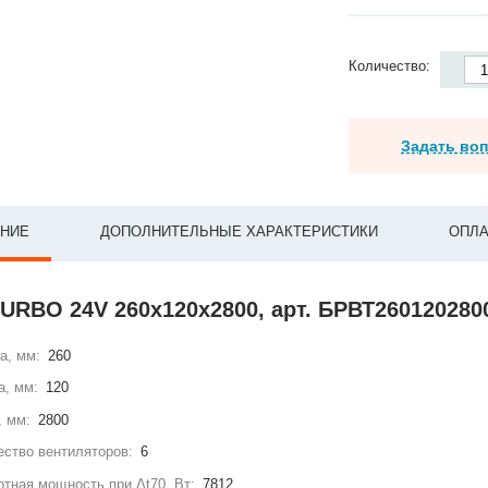
Количество:
Задать во
НИЕ
ДОПОЛНИТЕЛЬНЫЕ ХАРАКТЕРИСТИКИ
ОПЛА
TURBO 24V 260х120х2800, арт. БРВТ26012028
а, мм:
260
а, мм:
120
, мм:
2800
ство вентиляторов:
6
тная мощность при Δt70, Вт:
7812