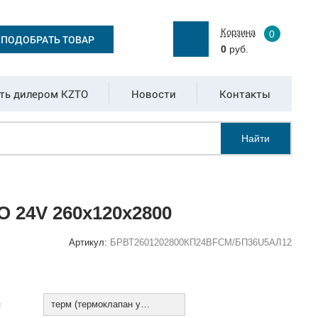
Корзина
0
ПОДОБРАТЬ ТОВАР
0
руб.
ть дилером KZTO
Новости
Контакты
Найти
 24V 260х120х2800
Артикул:
БРВТ2601202800КП24ВFCM/БП36U5АЛ12
:
я
терм (термоклапан установлен)