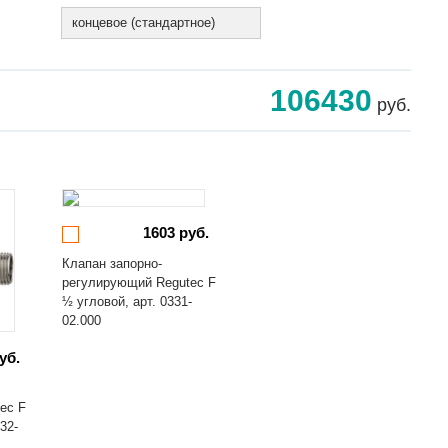
концевое (стандартное)
106430
руб.
1603 руб.
Клапан запорно-
регулирующий Regutec F
½ угловой, арт. 0331-
02.000
уб.
ec F
32-