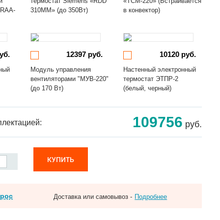
й
термостат Siemens «RDD
«ТСМ-220» (Встраивается
«RAA-
310MM» (до 350Вт)
в конвектор)
уб.
12397 руб.
10120 руб.
ный
Модуль управления
Настенный электронный
вентиляторами "МУВ-220"
термостат ЭТПР-2
(до 170 Вт)
(белый, черный)
109756
плектацией:
руб.
КУПИТЬ
прос
Доставка или самовывоз -
Подробнее