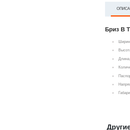
ОПИСА
Бриз В 
Ширин
Высот
Длина
Количе
Паспор
Напря
Габари
Други