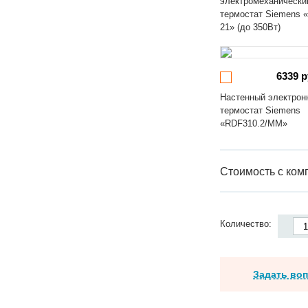
электромеханически
термостат Siemens 
21» (до 350Вт)
6339 р
Настенный электрон
термостат Siemens
«RDF310.2/MM»
Стоимость с ком
Количество:
Задать во