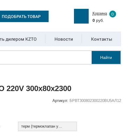
Корзина
0
ПОДОБРАТЬ ТОВАР
0
руб.
ть дилером KZTO
Новости
Контакты
Найти
 220V 300х80х2300
Артикул:
БРВТ300802300220ВU5АЛ12
:
я
терм (термоклапан установлен)