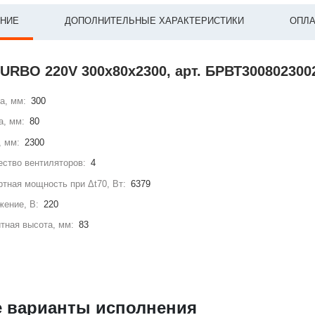
НИЕ
ДОПОЛНИТЕЛЬНЫЕ ХАРАКТЕРИСТИКИ
ОПЛА
TURBO 220V 300х80х2300, арт. БРВТ30080230
а, мм:
300
а, мм:
80
, мм:
2300
ство вентиляторов:
4
тная мощность при Δt70, Вт:
6379
жение, В:
220
тная высота, мм:
83
е варианты исполнения