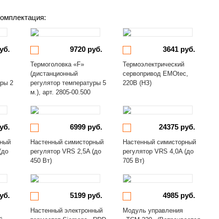
омплектация:
уб.
9720 руб.
3641 руб.
Термоголовка «F»
Термоэлектрический
(дистанционный
сервопривод EMOtec,
уры 2
регулятор температуры 5
220В (НЗ)
м.), арт. 2805-00.500
уб.
6999 руб.
24375 руб.
рный
Настенный симисторный
Настенный симисторный
(до
регулятор VRS 2,5A (до
регулятор VRS 4,0A (до
450 Вт)
705 Вт)
уб.
5199 руб.
4985 руб.
Настенный электронный
Модуль управления