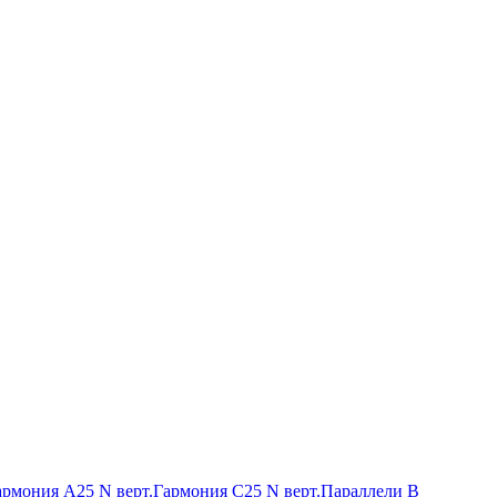
армония А25 N верт.
Гармония С25 N верт.
Параллели В