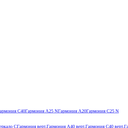
армония С40
Гармония А25 N
Гармония А20
Гармония С25 N
еркало С
Гармония верт.
Гармония А40 верт.
Гармония С40 верт.
Г