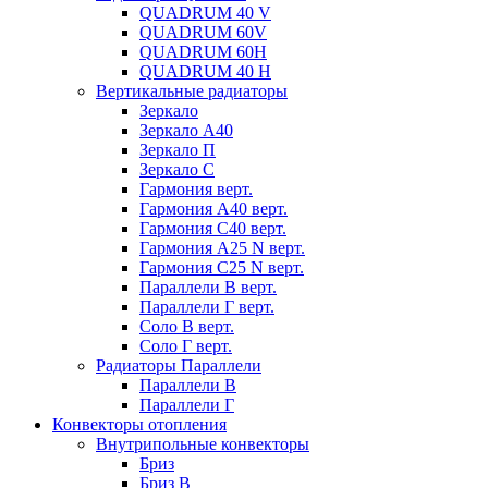
QUADRUM 40 V
QUADRUM 60V
QUADRUM 60H
QUADRUM 40 H
Вертикальные радиаторы
Зеркало
Зеркало А40
Зеркало П
Зеркало С
Гармония верт.
Гармония А40 верт.
Гармония С40 верт.
Гармония А25 N верт.
Гармония С25 N верт.
Параллели В верт.
Параллели Г верт.
Соло В верт.
Соло Г верт.
Радиаторы Параллели
Параллели В
Параллели Г
Конвекторы отопления
Внутрипольные конвекторы
Бриз
Бриз В