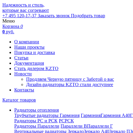
Надежность и стиль,
которые вас согревают
+7 495 120-17-37
Заказать звонок
Подобрать товар
Меню
Корзина
0
0
руб.
О компании
Наши проекты
Покупка и доставка
Статьи
Документация
Стать дилером KZTO
Новости
Продляем Черную пятницу с Заботой о вас
Дизайн-радиаторы KZTO стали доступнее
Контакты
Каталог товаров
Радиаторы отопления
Трубчатые радиаторы Гармония
Гармония
Гармония А40
Г
Радиаторы РС и РСК
РС
РСК
Радиаторы Параллели
Параллели В
Параллели Г
Вертикальные радиаторы
Зеркало
Зеркало А40
Зеркало П
З