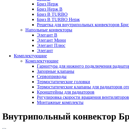
Бриз Нерж
Бриз Нерж В
Бриз В TURBO
Бриз В TURBO Нерж
Решетка для внутрипольных конвекторов Бри
Напольные конвекторы
Элегант В
Элегант Мини
Элегант Плюс
Элегант
Комплектующие
Комплектующие
Гарнитура для нижнего подключения радиато
Запорные клапаны
Сервоприводы
Термостатические головки
Термостатические клапаны для радиаторов от
Кронштейны для радиаторов
Регулировка скорости вращения вентиляторо
Монтажные комплекты
Внутрипольный конвектор Бри