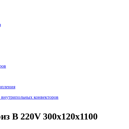
з
ров
опления
в внутрипольных конвекторов
з В 220V 300x120x1100