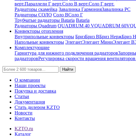
верт.
Параллели Г верт.
Соло В верт.
Соло Г верт.
Радиаторы скамейка
Завалинка Гармония
Завалинка РС
Радиаторы СОЛО
Соло В
Соло Г
Трубчатые радиаторы Bataria
Bataria
Радиаторы Quadrum
QUADRUM 40 V
QUADRUM 60V
Q
Конвекторы отопления
Внутрипольные конвекторы
Бриз
Бриз В
Бриз Нерж
Бриз 
Напольные конвекторы
Элегант
Элегант Мини
Элегант В
Комплектующие
Гарнитура для нижнего подключения радиаторов
Запорны
радиаторов
Регулировка скорости вращения вентиляторо
Найти
О компании
Наши проекты
Покупка и доставка
Статьи
Документация
Стать дилером KZTO
Новости
Контакты
KZTO.ru
Каталог