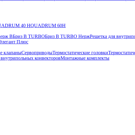
UADRUM 40 H
QUADRUM 60H
Нерж В
Бриз В TURBO
Бриз В TURBO Нерж
Решетка для внутрип
Элегант Плюс
е клапаны
Сервоприводы
Термостатические головки
Термостатич
в внутрипольных конвекторов
Монтажные комплекты