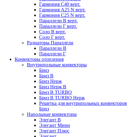
Гармония С40 верт.
Гармония А25 N верт.
Гармония С25 N верт.
Параллели В верт.
Параллели Г верт.
Соло В верт.
Соло Г верт.
Радиаторы Параллели
Параллели В
Параллели Г
Конвекторы отопления
Внутрипольные конвекторы
Бриз
Бриз В
Бриз Нерж
Бриз Нерж В
Бриз В TURBO
Бриз В TURBO Нерж
Решетка для внутрипольных конвекторов
Бриз
Напольные конвекторы
Элегант В
Элегант Мини
Элегант Плюс
Элегант