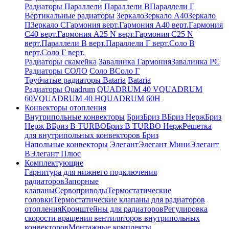
Радиаторы Параллели
Параллели В
Параллели Г
Вертикальные радиаторы
Зеркало
Зеркало А40
Зеркало
П
Зеркало С
Гармония верт.
Гармония А40 верт.
Гармония
С40 верт.
Гармония А25 N верт.
Гармония С25 N
верт.
Параллели В верт.
Параллели Г верт.
Соло В
верт.
Соло Г верт.
Радиаторы скамейка
Завалинка Гармония
Завалинка РС
Радиаторы СОЛО
Соло В
Соло Г
Трубчатые радиаторы Bataria
Bataria
Радиаторы Quadrum
QUADRUM 40 V
QUADRUM
60V
QUADRUM 40 H
QUADRUM 60H
Конвекторы отопления
Внутрипольные конвекторы
Бриз
Бриз В
Бриз Нерж
Бриз
Нерж В
Бриз В TURBO
Бриз В TURBO Нерж
Решетка
для внутрипольных конвекторов Бриз
Напольные конвекторы
Элегант
Элегант Мини
Элегант
В
Элегант Плюс
Комплектующие
Гарнитура для нижнего подключения
радиаторов
Запорные
клапаны
Сервоприводы
Термостатические
головки
Термостатические клапаны для радиаторов
отопления
Кронштейны для радиаторов
Регулировка
скорости вращения вентиляторов внутрипольных
конвекторов
Монтажные комплекты