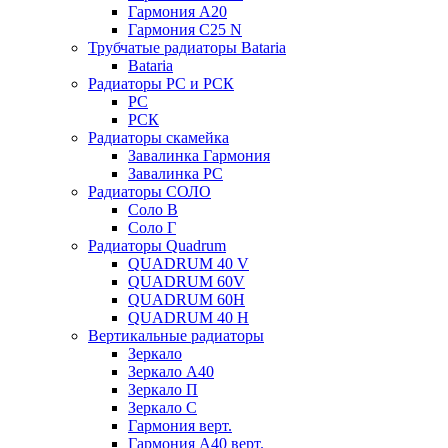
Гармония А20
Гармония С25 N
Трубчатые радиаторы Bataria
Bataria
Радиаторы РС и РСК
РС
РСК
Радиаторы скамейка
Завалинка Гармония
Завалинка РС
Радиаторы СОЛО
Соло В
Соло Г
Радиаторы Quadrum
QUADRUM 40 V
QUADRUM 60V
QUADRUM 60H
QUADRUM 40 H
Вертикальные радиаторы
Зеркало
Зеркало А40
Зеркало П
Зеркало С
Гармония верт.
Гармония А40 верт.