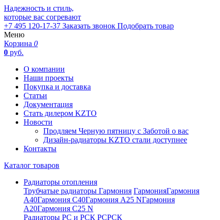
Надежность и стиль,
которые вас согревают
+7 495 120-17-37
Заказать звонок
Подобрать товар
Меню
Корзина
0
0
руб.
О компании
Наши проекты
Покупка и доставка
Статьи
Документация
Стать дилером KZTO
Новости
Продляем Черную пятницу с Заботой о вас
Дизайн-радиаторы KZTO стали доступнее
Контакты
Каталог товаров
Радиаторы отопления
Трубчатые радиаторы Гармония
Гармония
Гармония
А40
Гармония С40
Гармония А25 N
Гармония
А20
Гармония С25 N
Радиаторы РС и РСК
РС
РСК