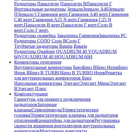
Радиаторы Параллели
Параллели В
Параллели Г
Вертикальные радиаторы
Зеркало
Зеркало А40
Зеркало
П
Зеркало С
Гармония верт.
Гармония А40 верт.
Гармония
С40 верт.
Гармония А25 N верт.
Гармония С25 N
верт.
Параллели В верт.
Параллели Г верт.
Соло В
верт.
Соло Г верт.
Радиаторы скамейка
Завалинка Гармония
Завалинка РС
Радиаторы СОЛО
Соло В
Соло Г
Трубчатые радиаторы Bataria
Bataria
Радиаторы Quadrum
QUADRUM 40 V
QUADRUM
60V
QUADRUM 40 H
QUADRUM 60H
Конвекторы отопления
Внутрипольные конвекторы
Бриз
Бриз В
Бриз Нерж
Бриз
Нерж В
Бриз В TURBO
Бриз В TURBO Нерж
Решетка
для внутрипольных конвекторов Бриз
Напольные конвекторы
Элегант
Элегант Мини
Элегант
В
Элегант Плюс
Комплектующие
Гарнитура для нижнего подключения
радиаторов
Запорные
клапаны
Сервоприводы
Термостатические
головки
Термостатические клапаны для радиаторов
отопления
Кронштейны для радиаторов
Регулировка
скорости вращения вентиляторов внутрипольных
конвекторов
Монтажные комплекты