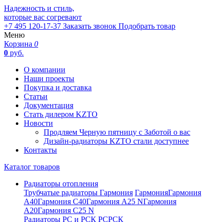
Надежность и стиль,
которые вас согревают
+7 495 120-17-37
Заказать звонок
Подобрать товар
Меню
Корзина
0
0
руб.
О компании
Наши проекты
Покупка и доставка
Статьи
Документация
Стать дилером KZTO
Новости
Продляем Черную пятницу с Заботой о вас
Дизайн-радиаторы KZTO стали доступнее
Контакты
Каталог товаров
Радиаторы отопления
Трубчатые радиаторы Гармония
Гармония
Гармония
А40
Гармония С40
Гармония А25 N
Гармония
А20
Гармония С25 N
Радиаторы РС и РСК
РС
РСК