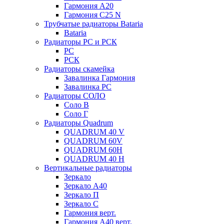
Гармония А20
Гармония С25 N
Трубчатые радиаторы Bataria
Bataria
Радиаторы РС и РСК
РС
РСК
Радиаторы скамейка
Завалинка Гармония
Завалинка РС
Радиаторы СОЛО
Соло В
Соло Г
Радиаторы Quadrum
QUADRUM 40 V
QUADRUM 60V
QUADRUM 60H
QUADRUM 40 H
Вертикальные радиаторы
Зеркало
Зеркало А40
Зеркало П
Зеркало С
Гармония верт.
Гармония А40 верт.