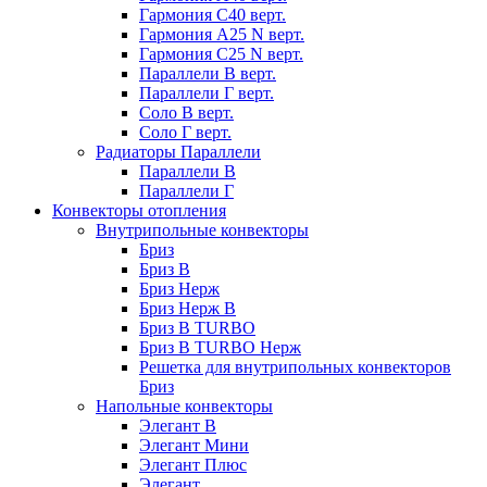
Гармония С40 верт.
Гармония А25 N верт.
Гармония С25 N верт.
Параллели В верт.
Параллели Г верт.
Соло В верт.
Соло Г верт.
Радиаторы Параллели
Параллели В
Параллели Г
Конвекторы отопления
Внутрипольные конвекторы
Бриз
Бриз В
Бриз Нерж
Бриз Нерж В
Бриз В TURBO
Бриз В TURBO Нерж
Решетка для внутрипольных конвекторов
Бриз
Напольные конвекторы
Элегант В
Элегант Мини
Элегант Плюс
Элегант