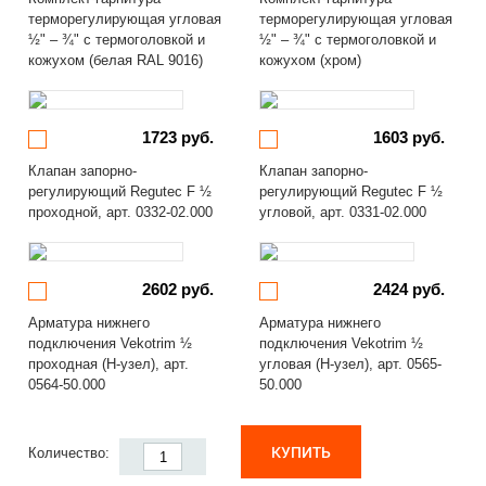
терморегулирующая угловая
терморегулирующая угловая
½" – ¾" с термоголовкой и
½" – ¾" с термоголовкой и
кожухом (белая RAL 9016)
кожухом (хром)
1723 руб.
1603 руб.
Клапан запорно-
Клапан запорно-
регулирующий Regutec F ½
регулирующий Regutec F ½
проходной, арт. 0332-02.000
угловой, арт. 0331-02.000
2602 руб.
2424 руб.
Арматура нижнего
Арматура нижнего
подключения Vekotrim ½
подключения Vekotrim ½
проходная (Н-узел), арт.
угловая (Н-узел), арт. 0565-
0564-50.000
50.000
КУПИТЬ
Количество: