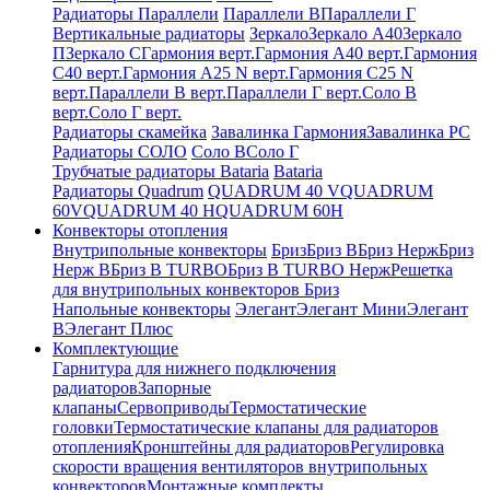
Радиаторы Параллели
Параллели В
Параллели Г
Вертикальные радиаторы
Зеркало
Зеркало А40
Зеркало
П
Зеркало С
Гармония верт.
Гармония А40 верт.
Гармония
С40 верт.
Гармония А25 N верт.
Гармония С25 N
верт.
Параллели В верт.
Параллели Г верт.
Соло В
верт.
Соло Г верт.
Радиаторы скамейка
Завалинка Гармония
Завалинка РС
Радиаторы СОЛО
Соло В
Соло Г
Трубчатые радиаторы Bataria
Bataria
Радиаторы Quadrum
QUADRUM 40 V
QUADRUM
60V
QUADRUM 40 H
QUADRUM 60H
Конвекторы отопления
Внутрипольные конвекторы
Бриз
Бриз В
Бриз Нерж
Бриз
Нерж В
Бриз В TURBO
Бриз В TURBO Нерж
Решетка
для внутрипольных конвекторов Бриз
Напольные конвекторы
Элегант
Элегант Мини
Элегант
В
Элегант Плюс
Комплектующие
Гарнитура для нижнего подключения
радиаторов
Запорные
клапаны
Сервоприводы
Термостатические
головки
Термостатические клапаны для радиаторов
отопления
Кронштейны для радиаторов
Регулировка
скорости вращения вентиляторов внутрипольных
конвекторов
Монтажные комплекты