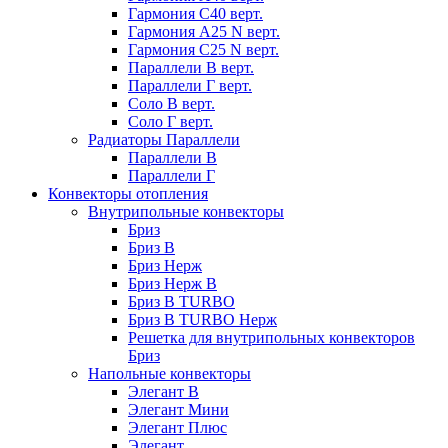
Гармония С40 верт.
Гармония А25 N верт.
Гармония С25 N верт.
Параллели В верт.
Параллели Г верт.
Соло В верт.
Соло Г верт.
Радиаторы Параллели
Параллели В
Параллели Г
Конвекторы отопления
Внутрипольные конвекторы
Бриз
Бриз В
Бриз Нерж
Бриз Нерж В
Бриз В TURBO
Бриз В TURBO Нерж
Решетка для внутрипольных конвекторов
Бриз
Напольные конвекторы
Элегант В
Элегант Мини
Элегант Плюс
Элегант