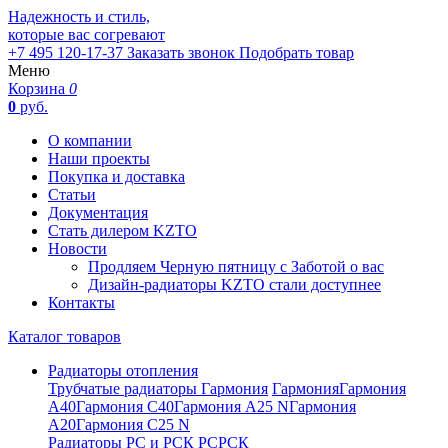
Надежность и стиль,
которые вас согревают
+7 495 120-17-37
Заказать звонок
Подобрать товар
Меню
Корзина
0
0
руб.
О компании
Наши проекты
Покупка и доставка
Статьи
Документация
Стать дилером KZTO
Новости
Продляем Черную пятницу с Заботой о вас
Дизайн-радиаторы KZTO стали доступнее
Контакты
Каталог товаров
Радиаторы отопления
Трубчатые радиаторы Гармония
Гармония
Гармония
А40
Гармония С40
Гармония А25 N
Гармония
А20
Гармония С25 N
Радиаторы РС и РСК
РС
РСК