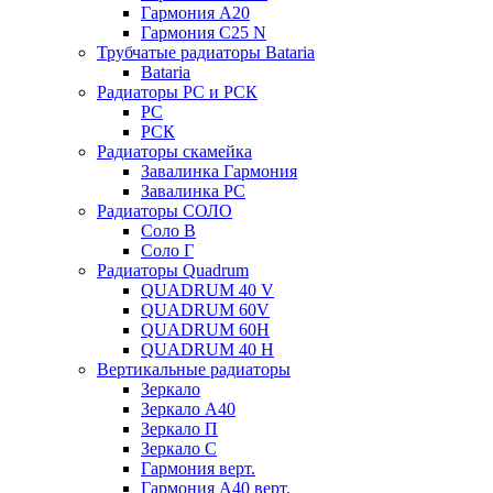
Гармония А20
Гармония С25 N
Трубчатые радиаторы Bataria
Bataria
Радиаторы РС и РСК
РС
РСК
Радиаторы скамейка
Завалинка Гармония
Завалинка РС
Радиаторы СОЛО
Соло В
Соло Г
Радиаторы Quadrum
QUADRUM 40 V
QUADRUM 60V
QUADRUM 60H
QUADRUM 40 H
Вертикальные радиаторы
Зеркало
Зеркало А40
Зеркало П
Зеркало С
Гармония верт.
Гармония А40 верт.