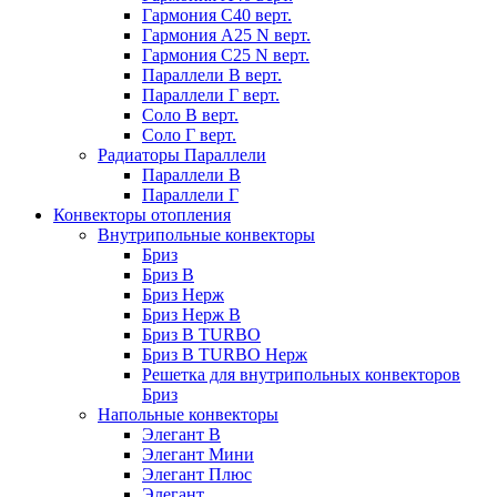
Гармония С40 верт.
Гармония А25 N верт.
Гармония С25 N верт.
Параллели В верт.
Параллели Г верт.
Соло В верт.
Соло Г верт.
Радиаторы Параллели
Параллели В
Параллели Г
Конвекторы отопления
Внутрипольные конвекторы
Бриз
Бриз В
Бриз Нерж
Бриз Нерж В
Бриз В TURBO
Бриз В TURBO Нерж
Решетка для внутрипольных конвекторов
Бриз
Напольные конвекторы
Элегант В
Элегант Мини
Элегант Плюс
Элегант