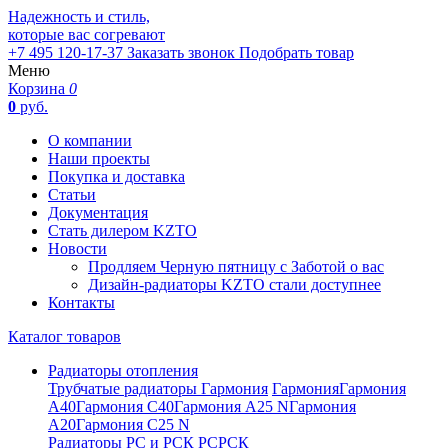
Надежность и стиль,
которые вас согревают
+7 495 120-17-37
Заказать звонок
Подобрать товар
Меню
Корзина
0
0
руб.
О компании
Наши проекты
Покупка и доставка
Статьи
Документация
Стать дилером KZTO
Новости
Продляем Черную пятницу с Заботой о вас
Дизайн-радиаторы KZTO стали доступнее
Контакты
Каталог товаров
Радиаторы отопления
Трубчатые радиаторы Гармония
Гармония
Гармония
А40
Гармония С40
Гармония А25 N
Гармония
А20
Гармония С25 N
Радиаторы РС и РСК
РС
РСК