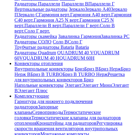
Радиаторы Параллели
Параллели В
Параллели Г
Вертикальные радиаторы
Зеркало
Зеркало А40
Зеркало
П
Зеркало С
Гармония верт.
Гармония А40 верт.
Гармония
С40 верт.
Гармония А25 N верт.
Гармония С25 N
верт.
Параллели В верт.
Параллели Г верт.
Соло В
верт.
Соло Г верт.
Радиаторы скамейка
Завалинка Гармония
Завалинка РС
Радиаторы СОЛО
Соло В
Соло Г
Трубчатые радиаторы Bataria
Bataria
Радиаторы Quadrum
QUADRUM 40 V
QUADRUM
60V
QUADRUM 40 H
QUADRUM 60H
Конвекторы отопления
Внутрипольные конвекторы
Бриз
Бриз В
Бриз Нерж
Бриз
Нерж В
Бриз В TURBO
Бриз В TURBO Нерж
Решетка
для внутрипольных конвекторов Бриз
Напольные конвекторы
Элегант
Элегант Мини
Элегант
В
Элегант Плюс
Комплектующие
Гарнитура для нижнего подключения
радиаторов
Запорные
клапаны
Сервоприводы
Термостатические
головки
Термостатические клапаны для радиаторов
отопления
Кронштейны для радиаторов
Регулировка
скорости вращения вентиляторов внутрипольных
конвекторов
Монтажные комплекты