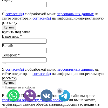
Я
согласен(а)
c обработкой моих
персональных данных
на
сайте оператора и
согласен(а)
на информационно-рекламную
рассылку
Купить
Купить под заказ
Ваше имя:
*
E-mail:
Телефон:
*
Я
согласен(а)
c обработкой моих
персональных данных
на
сайте оператора и
согласен(а)
на информационно-рекламную
рассылку
Купить
Напишите в kzto.ru
×
Внимание! Продолжая использовать наш сайт, вы даете
согласие на обработку файлов cookie
. Если вы не хотите,
чтобы ваши данные обрабатывались, просим вас покинуть
WhatsApp
Viber
VK
Telegram