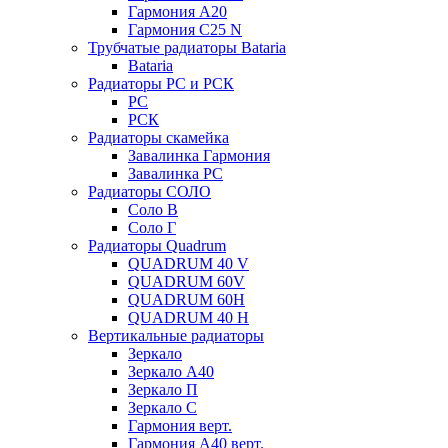
Гармония А20
Гармония С25 N
Трубчатые радиаторы Bataria
Bataria
Радиаторы РС и РСК
РС
РСК
Радиаторы скамейка
Завалинка Гармония
Завалинка РС
Радиаторы СОЛО
Соло В
Соло Г
Радиаторы Quadrum
QUADRUM 40 V
QUADRUM 60V
QUADRUM 60H
QUADRUM 40 H
Вертикальные радиаторы
Зеркало
Зеркало А40
Зеркало П
Зеркало С
Гармония верт.
Гармония А40 верт.