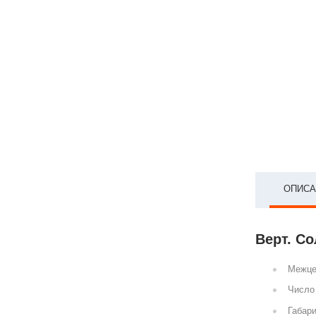
ОПИСА
Верт. Со
Межце
Число 
Габари