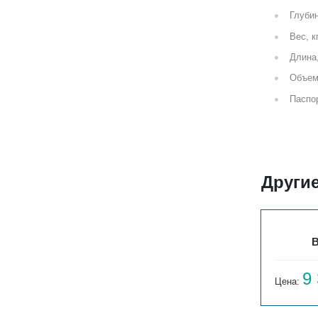
Глубин
Вес, к
Длина
Объем
Паспор
Другие
ВЕРТ. СОЛО В 1-750-3
В
7 589
9
Цена:
руб.
Цена: