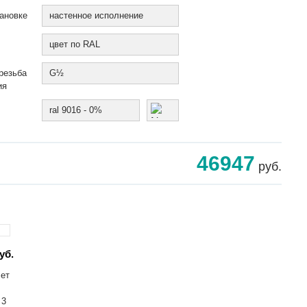
ановке
настенное исполнение
цвет по RAL
резьба
G½
ия
ral 9016 - 0%
46947
руб.
уб.
лет
 3