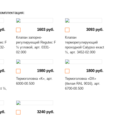
омплектация:
уб.
1603 руб.
3093 руб.
Клапан запорно-
Клапан
ec F
регулирующий Regutec F
терморегулирующий
32-
½ угловой, арт. 0331-
проходной Calypso exact
02.000
½, арт. 3452-02.000
уб.
1980 руб.
1800 руб.
Термоголовка «К», арт.
Термоголовка «DX»
6000-00.500
(белая RAL 9016), арт.
ct ½,
6700-00.500
уб.
3240 руб.