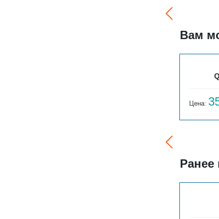
Вам м
QUADRUM 40 V 500-8
Q
23 620
3
Цена:
руб.
Цена:
Ранее
ГАРМОНИЯ 1-155-3