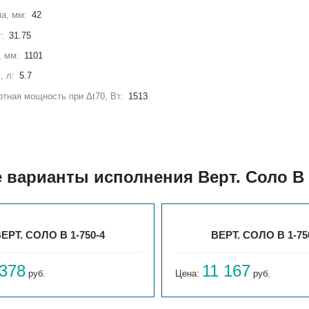
а, мм:
42
г:
31.75
, мм:
1101
, л:
5.7
тная мощность при Δt70, Вт:
1513
 варианты исполнения Верт. Соло В 
ЕРТ. СОЛО В 1-750-4
ВЕРТ. СОЛО В 1-75
 378
11 167
руб.
Цена:
руб.