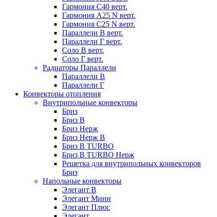
Гармония С40 верт.
Гармония А25 N верт.
Гармония С25 N верт.
Параллели В верт.
Параллели Г верт.
Соло В верт.
Соло Г верт.
Радиаторы Параллели
Параллели В
Параллели Г
Конвекторы отопления
Внутрипольные конвекторы
Бриз
Бриз В
Бриз Нерж
Бриз Нерж В
Бриз В TURBO
Бриз В TURBO Нерж
Решетка для внутрипольных конвекторов
Бриз
Напольные конвекторы
Элегант В
Элегант Мини
Элегант Плюс
Элегант