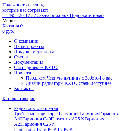
Надежность и стиль,
которые вас согревают
+7 495 120-17-37
Заказать звонок
Подобрать товар
Меню
Корзина
0
0
руб.
О компании
Наши проекты
Покупка и доставка
Статьи
Документация
Стать дилером KZTO
Новости
Продляем Черную пятницу с Заботой о вас
Дизайн-радиаторы KZTO стали доступнее
Контакты
Каталог товаров
Радиаторы отопления
Трубчатые радиаторы Гармония
Гармония
Гармония
А40
Гармония С40
Гармония А25 N
Гармония
А20
Гармония С25 N
Радиаторы РС и РСК
РС
РСК