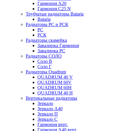
Гармония А20
Гармония С25 N
Трубчатые радиаторы Bataria
Bataria
Радиаторы РС и РСК
РС
РСК
Радиаторы скамейка
Завалинка Гармония
Завалинка РС
Радиаторы СОЛО
Соло В
Соло Г
Радиаторы Quadrum
QUADRUM 40 V
QUADRUM 60V
QUADRUM 60H
QUADRUM 40 H
Вертикальные радиаторы
Зеркало
Зеркало А40
Зеркало П
Зеркало С
Гармония верт.
Гармония А40 верт.