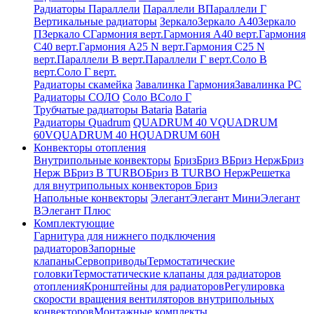
Радиаторы Параллели
Параллели В
Параллели Г
Вертикальные радиаторы
Зеркало
Зеркало А40
Зеркало
П
Зеркало С
Гармония верт.
Гармония А40 верт.
Гармония
С40 верт.
Гармония А25 N верт.
Гармония С25 N
верт.
Параллели В верт.
Параллели Г верт.
Соло В
верт.
Соло Г верт.
Радиаторы скамейка
Завалинка Гармония
Завалинка РС
Радиаторы СОЛО
Соло В
Соло Г
Трубчатые радиаторы Bataria
Bataria
Радиаторы Quadrum
QUADRUM 40 V
QUADRUM
60V
QUADRUM 40 H
QUADRUM 60H
Конвекторы отопления
Внутрипольные конвекторы
Бриз
Бриз В
Бриз Нерж
Бриз
Нерж В
Бриз В TURBO
Бриз В TURBO Нерж
Решетка
для внутрипольных конвекторов Бриз
Напольные конвекторы
Элегант
Элегант Мини
Элегант
В
Элегант Плюс
Комплектующие
Гарнитура для нижнего подключения
радиаторов
Запорные
клапаны
Сервоприводы
Термостатические
головки
Термостатические клапаны для радиаторов
отопления
Кронштейны для радиаторов
Регулировка
скорости вращения вентиляторов внутрипольных
конвекторов
Монтажные комплекты