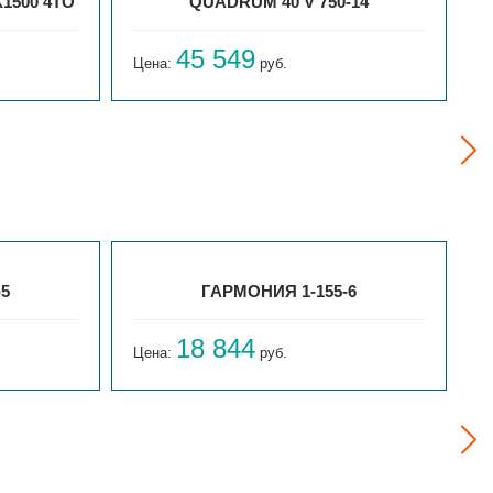
1500 4ТО
QUADRUM 40 V 750-14
45 549
Цена:
руб.
Ц
-5
ГАРМОНИЯ 1-155-6
18 844
Цена:
руб.
Ц