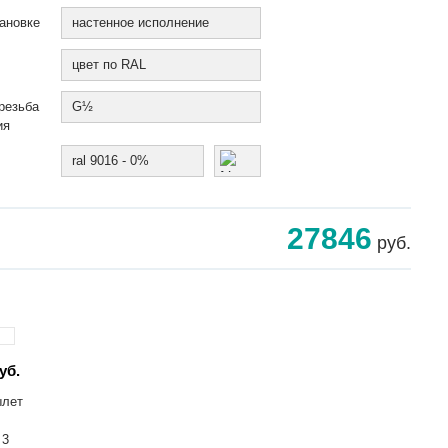
ановке
настенное исполнение
цвет по RAL
резьба
G½
ия
ral 9016 - 0%
27846
руб.
уб.
ылет
 3