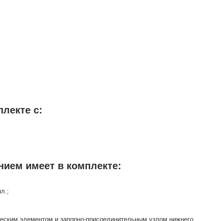
плекте с:
нием имеет в комплекте:
л.;
ческим элементом и запорно-присоединительным узлом нижнего