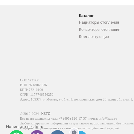
Каталог
Радиаторы отопления
Конвекторы отопления
Комплектующие
ООО "КЗТО"
ИНН: 9718068636
КПП: 772101001
ОГРН: 1177746556250
Адрес: 109377, г. Москва, ул. 1-я Новокузьминская, дом 23, корпус 1, этаж 1,
© 2010-2024 |
KZTO
Все права защищены. тел.:
+7 (495) 120-17-37
, почта:
info@kzto.ru
Любое копирование информации не для нашего промо запрещено без письмен
Напишите в kzto.ru
Информация, размещенная на сайте, не является публичной офертой.