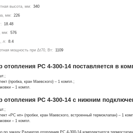
тная высота, мм:
340
а, мм:
226
г:
18.48
, мм:
576
, л:
8.4
тная мощность при Δt70, Вт:
1109
 отопления РС 4-300-14 поставляется в ком
шт.;
лект (пробка, кран Маевского) – 1 компл.;
аковки – 1 компл.
р отопления РС 4-300-14 с нижним подключе
шт.;
лект «РС нп» (пробки, кран Маевского, встроенный термоклапан) – 1 комп
аковки – 1 компл.
о по заказу Радиатор отопления РС 4-300-14 комплектуется термостати