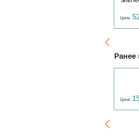
БРИЗ 300Х120Х1600
ЭЛЕГАН
35 943
5
Цена:
руб.
Цена:
Ранее
ГАРМОНИЯ 1-155-3
14 059
1
Цена:
руб.
Цена: