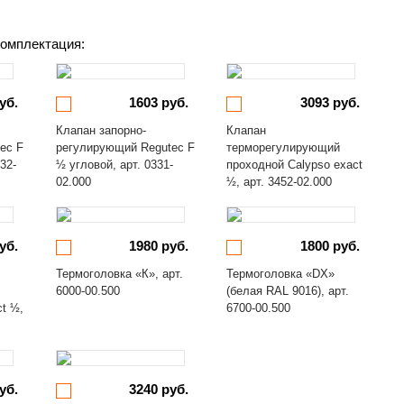
омплектация:
уб.
1603 руб.
3093 руб.
Клапан запорно-
Клапан
ec F
регулирующий Regutec F
терморегулирующий
32-
½ угловой, арт. 0331-
проходной Calypso exact
02.000
½, арт. 3452-02.000
уб.
1980 руб.
1800 руб.
Термоголовка «К», арт.
Термоголовка «DX»
6000-00.500
(белая RAL 9016), арт.
ct ½,
6700-00.500
уб.
3240 руб.