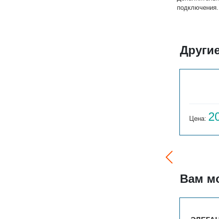
подключения.
Другие
РС 4-300-8
18 864
2
Цена:
руб.
Цена:
Вам м