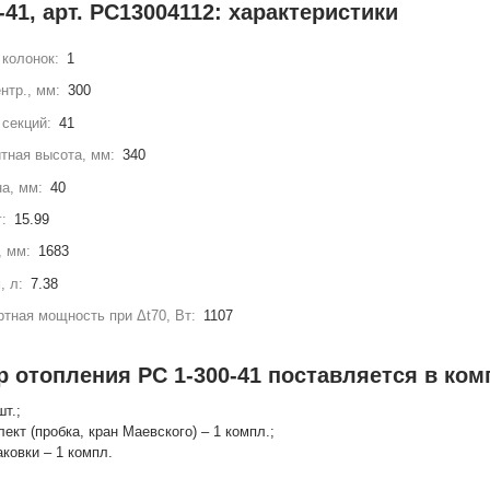
-41, арт. РС13004112: характеристики
колонок:
1
нтр., мм:
300
секций:
41
тная высота, мм:
340
а, мм:
40
г:
15.99
, мм:
1683
, л:
7.38
тная мощность при Δt70, Вт:
1107
 отопления РС 1-300-41 поставляется в ком
шт.;
лект (пробка, кран Маевского) – 1 компл.;
аковки – 1 компл.