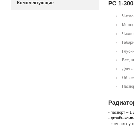
Комплектующие
РС 1-300
Число 
Межце
Число 
Габари
Глубин
Вес, к
Длина
Объем
Паспор
Радиатор
- паспорт – 1 
- дизайн-комп
- комплект уп