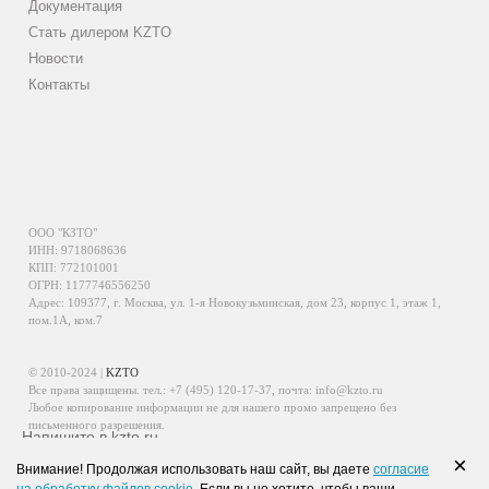
Документация
Стать дилером KZTO
Новости
Контакты
ООО "КЗТО"
ИНН: 9718068636
КПП: 772101001
ОГРН: 1177746556250
Адрес: 109377, г. Москва, ул. 1-я Новокузьминская, дом 23, корпус 1, этаж 1,
пом.1А, ком.7
© 2010-2024 |
KZTO
Все права защищены. тел.:
+7 (495) 120-17-37
, почта:
info@kzto.ru
Любое копирование информации не для нашего промо запрещено без
письменного разрешения.
Напишите в kzto.ru
Информация, размещенная на сайте, не является публичной офертой.
×
Внимание! Продолжая использовать наш сайт, вы даете
согласие
Политика обработки персональных данных