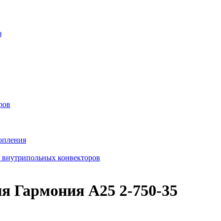
з
ров
опления
в внутрипольных конвекторов
я Гармония А25 2-750-35