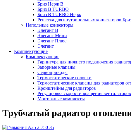
Бриз Нерж В
Бриз В TURBO
Бриз В TURBO Нерж
Решетка для внутрипольных конвекторов Бри
Напольные конвекторы
Элегант В
Элегант Мини
Элегант Плюс
Элегант
Комплектующие
Комплектующие
Гарнитура для нижнего подключения радиато
Запорные клапаны
Сервоприводы
Термостатические головки
Термостатические клапаны для радиаторов от
Кронштейны для радиаторов
Регулировка скорости вращения вентиляторо
Монтажные комплекты
Трубчатый радиатор отоплени