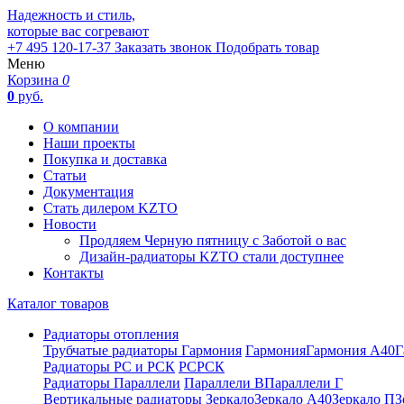
Надежность и стиль,
которые вас согревают
+7 495 120-17-37
Заказать звонок
Подобрать товар
Меню
Корзина
0
0
руб.
О компании
Наши проекты
Покупка и доставка
Статьи
Документация
Стать дилером KZTO
Новости
Продляем Черную пятницу с Заботой о вас
Дизайн-радиаторы KZTO стали доступнее
Контакты
Каталог товаров
Радиаторы отопления
Трубчатые радиаторы Гармония
Гармония
Гармония А40
Г
Радиаторы РС и РСК
РС
РСК
Радиаторы Параллели
Параллели В
Параллели Г
Вертикальные радиаторы
Зеркало
Зеркало А40
Зеркало П
З