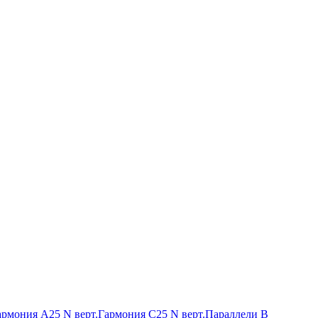
армония А25 N верт.
Гармония С25 N верт.
Параллели В