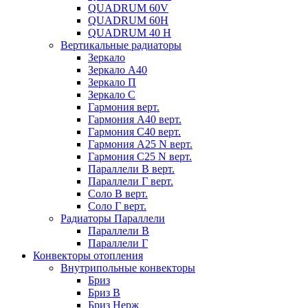
QUADRUM 60V
QUADRUM 60H
QUADRUM 40 H
Вертикальные радиаторы
Зеркало
Зеркало А40
Зеркало П
Зеркало С
Гармония верт.
Гармония А40 верт.
Гармония С40 верт.
Гармония А25 N верт.
Гармония С25 N верт.
Параллели В верт.
Параллели Г верт.
Соло В верт.
Соло Г верт.
Радиаторы Параллели
Параллели В
Параллели Г
Конвекторы отопления
Внутрипольные конвекторы
Бриз
Бриз В
Бриз Нерж