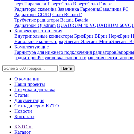
верт.
Параллели Г верт.
Соло В верт.
Соло Г верт.
Радиаторы скамейка
Завалинка Гармония
Завалинка РС
Радиаторы СОЛО
Соло В
Соло Г
Трубчатые радиаторы Bataria
Bataria
Радиаторы Quadrum
QUADRUM 40 V
QUADRUM 60V
Q
Конвекторы отопления
Внутрипольные конвекторы
Бриз
Бриз В
Бриз Нерж
Бриз 
Напольные конвекторы
Элегант
Элегант Мини
Элегант В
Комплектующие
Гарнитура для нижнего подключения радиаторов
Запорны
радиаторов
Регулировка скорости вращения вентиляторо
Найти
О компании
Наши проекты
Покупка и доставка
Статьи
Документация
Стать дилером KZTO
Новости
Контакты
KZTO.ru
Каталог