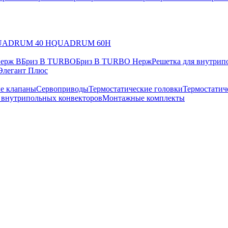
UADRUM 40 H
QUADRUM 60H
Нерж В
Бриз В TURBO
Бриз В TURBO Нерж
Решетка для внутрип
Элегант Плюс
е клапаны
Сервоприводы
Термостатические головки
Термостатич
в внутрипольных конвекторов
Монтажные комплекты