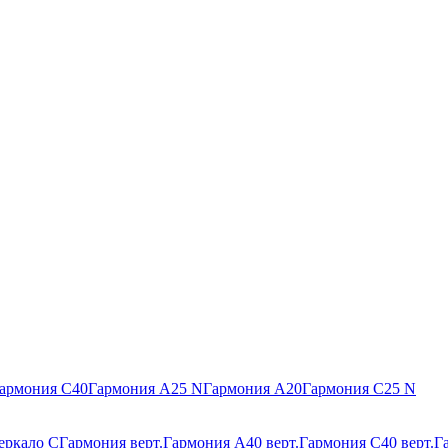
армония С40
Гармония А25 N
Гармония А20
Гармония С25 N
еркало С
Гармония верт.
Гармония А40 верт.
Гармония С40 верт.
Г