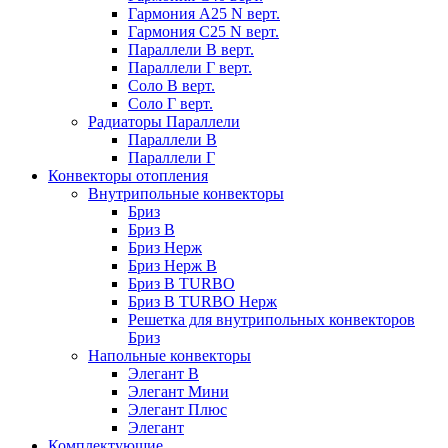
Гармония А25 N верт.
Гармония С25 N верт.
Параллели В верт.
Параллели Г верт.
Соло В верт.
Соло Г верт.
Радиаторы Параллели
Параллели В
Параллели Г
Конвекторы отопления
Внутрипольные конвекторы
Бриз
Бриз В
Бриз Нерж
Бриз Нерж В
Бриз В TURBO
Бриз В TURBO Нерж
Решетка для внутрипольных конвекторов
Бриз
Напольные конвекторы
Элегант В
Элегант Мини
Элегант Плюс
Элегант
Комплектующие