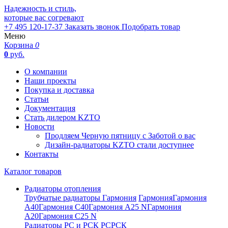
Надежность и стиль,
которые вас согревают
+7 495 120-17-37
Заказать звонок
Подобрать товар
Меню
Корзина
0
0
руб.
О компании
Наши проекты
Покупка и доставка
Статьи
Документация
Стать дилером KZTO
Новости
Продляем Черную пятницу с Заботой о вас
Дизайн-радиаторы KZTO стали доступнее
Контакты
Каталог товаров
Радиаторы отопления
Трубчатые радиаторы Гармония
Гармония
Гармония
А40
Гармония С40
Гармония А25 N
Гармония
А20
Гармония С25 N
Радиаторы РС и РСК
РС
РСК