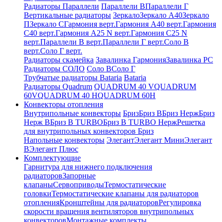
Радиаторы Параллели
Параллели В
Параллели Г
Вертикальные радиаторы
Зеркало
Зеркало А40
Зеркало
П
Зеркало С
Гармония верт.
Гармония А40 верт.
Гармония
С40 верт.
Гармония А25 N верт.
Гармония С25 N
верт.
Параллели В верт.
Параллели Г верт.
Соло В
верт.
Соло Г верт.
Радиаторы скамейка
Завалинка Гармония
Завалинка РС
Радиаторы СОЛО
Соло В
Соло Г
Трубчатые радиаторы Bataria
Bataria
Радиаторы Quadrum
QUADRUM 40 V
QUADRUM
60V
QUADRUM 40 H
QUADRUM 60H
Конвекторы отопления
Внутрипольные конвекторы
Бриз
Бриз В
Бриз Нерж
Бриз
Нерж В
Бриз В TURBO
Бриз В TURBO Нерж
Решетка
для внутрипольных конвекторов Бриз
Напольные конвекторы
Элегант
Элегант Мини
Элегант
В
Элегант Плюс
Комплектующие
Гарнитура для нижнего подключения
радиаторов
Запорные
клапаны
Сервоприводы
Термостатические
головки
Термостатические клапаны для радиаторов
отопления
Кронштейны для радиаторов
Регулировка
скорости вращения вентиляторов внутрипольных
конвекторов
Монтажные комплекты