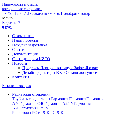
Надежность и стиль,
которые вас согревают
+7 495 120-17-37
Заказать звонок
Подобрать товар
Меню
Корзина
0
0
руб.
О компании
Наши проекты
Покупка и доставка
Статьи
Документация
Стать дилером KZTO
Новости
Продляем Черную пятницу с Заботой о вас
Дизайн-радиаторы KZTO стали доступнее
Контакты
Каталог товаров
Радиаторы отопления
Трубчатые радиаторы Гармония
Гармония
Гармония
А40
Гармония С40
Гармония А25 N
Гармония
А20
Гармония С25 N
Радиаторы РС и РСК
РС
РСК