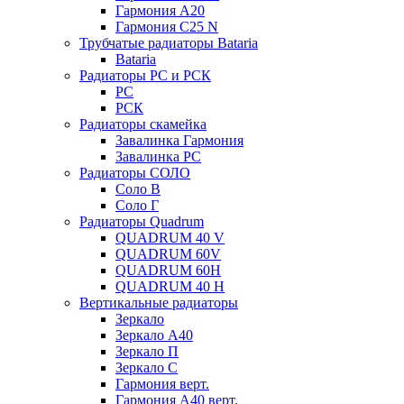
Гармония А20
Гармония С25 N
Трубчатые радиаторы Bataria
Bataria
Радиаторы РС и РСК
РС
РСК
Радиаторы скамейка
Завалинка Гармония
Завалинка РС
Радиаторы СОЛО
Соло В
Соло Г
Радиаторы Quadrum
QUADRUM 40 V
QUADRUM 60V
QUADRUM 60H
QUADRUM 40 H
Вертикальные радиаторы
Зеркало
Зеркало А40
Зеркало П
Зеркало С
Гармония верт.
Гармония А40 верт.