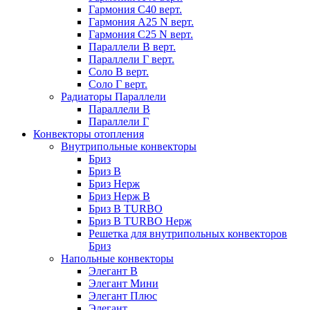
Гармония С40 верт.
Гармония А25 N верт.
Гармония С25 N верт.
Параллели В верт.
Параллели Г верт.
Соло В верт.
Соло Г верт.
Радиаторы Параллели
Параллели В
Параллели Г
Конвекторы отопления
Внутрипольные конвекторы
Бриз
Бриз В
Бриз Нерж
Бриз Нерж В
Бриз В TURBO
Бриз В TURBO Нерж
Решетка для внутрипольных конвекторов
Бриз
Напольные конвекторы
Элегант В
Элегант Мини
Элегант Плюс
Элегант